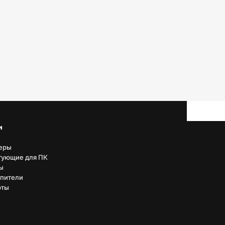
н
еры
тующие для ПК
ы
пители
рты