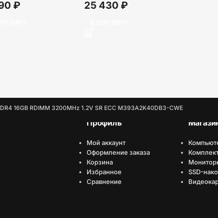
990
₽
25 430
₽
КОРЗИНУ
В КОРЗИНУ
DDR4 16GB RDIMM 3200MHz 1.2V SR ECC M393A2K40DB3-CWE
Профиль
Магази
Мой аккаунт
Компьют
Оформление заказа
Комплек
Корзина
Монитор
Избранное
SSD-нако
Сравнение
Видеока