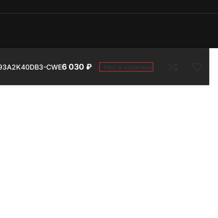
6 030
₽
Нет в наличии
 ECC M393A2K40DB3-CWE