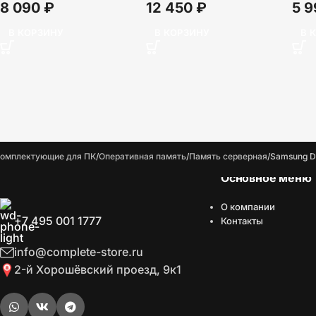
8 090
₽
12 450
₽
5 
В КОРЗИНУ
В КОРЗИНУ
В 
омплектующие для ПК
Оперативная память
Память серверная
Samsung 
Основное меню
О компании
+7 495 001 1777
Контакты
info@complete-store.ru
2-й Хорошёвский проезд, 9к1