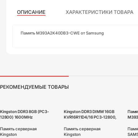
ОПИСАНИЕ
ХАРАКТЕРИСТИКИ ТОВАРА
Память M393A2K40DB3-CWE от Samsung
РЕКОМЕНДУЕМЫЕ ТОВАРЫ
Kingston DDR3 8GB (PC3-
Kingston DDR3 DIMM 16GB
Памя
12800) 1600MHz
KVR16R11D4/16 PC3-12800,
M393
[KVR16R11D4/8] ECC Reg CL11
1600MHz, ECC Reg, CL11,
DIMM
DRx4
DRx4
CL22
Память серверная
Память серверная
Памя
Kingston
Kingston
SAM