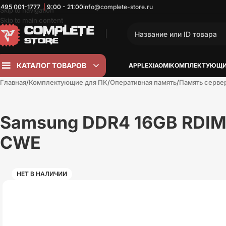
 495
001-1777
|
9:00 - 21:00
info@complete-store.ru
Skip to navigation
Skip to main content
КАТАЛОГ ТОВАРОВ
APPLE
XIAOMI
КОМПЛЕКТУЮЩИ
Главная
Комплектующие для ПК
Оперативная память
Память серве
Samsung DDR4 16GB RDI
CWE
НЕТ В НАЛИЧИИ