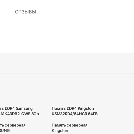
ОТЗЫВЫ
ть DDR4 Samsung
Память DDR4 Kingston
A1K43DB2-CWE 8Gb
KSM32RD4/64HCR 64ГБ
 ECC Reg PC4-25600
DIMM, ECC, registered, PC4-
 3200MHz
25600, CL22, 3200МГц
ть серверная
Память серверная
SUNG
Kingston