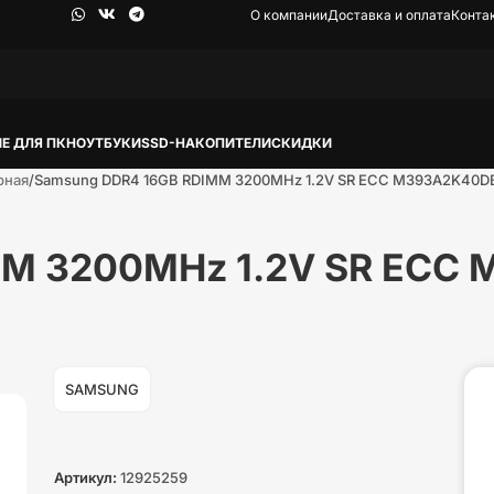
О компании
Доставка и оплата
Конта
Е ДЛЯ ПК
НОУТБУКИ
SSD-НАКОПИТЕЛИ
СКИДКИ
рная
Samsung DDR4 16GB RDIMM 3200MHz 1.2V SR ECC M393A2K40
MM 3200MHz 1.2V SR ECC
SAMSUNG
Артикул:
12925259