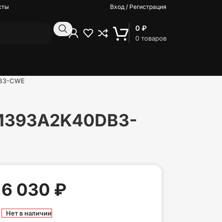
кты
Вход / Регистрация
0
₽
0
товаров
DB3-CWE
 M393A2K40DB3-
6 030
₽
Нет в наличии