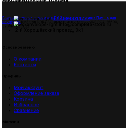
РЕКОМЕНДУЕМЫЕ ТОВАРЫ
Главная
Комплектующие для ПК
Оперативная память
Память для
+7 495 001 1777
ноутбуков
Kingston DDR4 SODIMM 8GB KVR32S22S6/8 PC4-25600,
info@complete-store.ru
3200MHz, CL22
2-й Хорошёвский проезд, 9к1
Основное меню
О компании
Контакты
Профиль
Мой аккаунт
Оформление заказа
Корзина
Избранное
Сравнение
Магазин