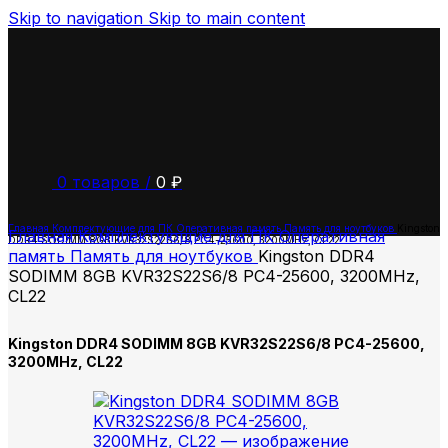
Skip to navigation
Skip to main content
0
товаров
/
0
₽
Главная
Комплектующие для ПК
Оперативная память
Память для ноутбуков
Kingston
Главная
Комплектующие для ПК
Оперативная
DDR4 SODIMM 8GB KVR32S22S6/8 PC4-25600, 3200MHz, CL22
память
Память для ноутбуков
Kingston DDR4
SODIMM 8GB KVR32S22S6/8 PC4-25600, 3200MHz,
CL22
Kingston DDR4 SODIMM 8GB KVR32S22S6/8 PC4-25600,
3200MHz, CL22