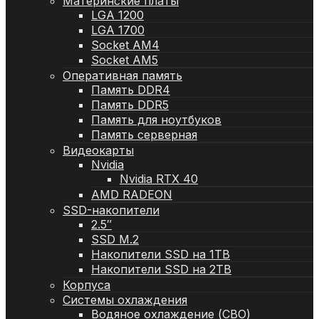
Материнские платы
LGA 1200
LGA 1700
Socket AM4
Socket AM5
Оперативная память
Память DDR4
Память DDR5
Память для ноутбуков
Память серверная
Видеокарты
Nvidia
Nvidia RTX 40
AMD RADEON
SSD-накопители
2.5″
SSD M.2
Накопители SSD на 1TB
Накопители SSD на 2TB
Корпуса
Системы охлаждения
Водяное охлаждение (СВО)