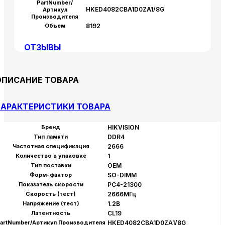
PartNumber/
HKED4082CBA1D0ZA1/8G
Артикул
Производителя
Объем
8192
ОТЗЫВЫ
ОПИСАНИЕ ТОВАРА
АРАКТЕРИСТИКИ ТОВАРА
Бренд
HIKVISION
Тип памяти
DDR4
Частотная спецификация
2666
Количество в упаковке
1
Тип поставки
OEM
Форм-фактор
SO-DIMM
Показатель скорости
PC4-21300
Скорость (тест)
2666МГц
Напряжение (тест)
1.2В
Латентность
CL19
artNumber/Артикул Производителя
HKED4082CBA1D0ZA1/8G