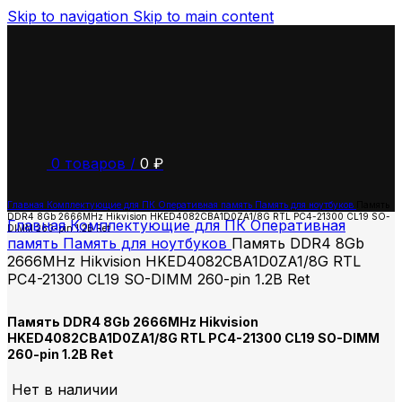
Skip to navigation
Skip to main content
0
товаров
/
0
₽
Главная
Комплектующие для ПК
Оперативная память
Память для ноутбуков
Память
DDR4 8Gb 2666MHz Hikvision HKED4082CBA1D0ZA1/8G RTL PC4-21300 CL19 SO-
Главная
Комплектующие для ПК
Оперативная
DIMM 260-pin 1.2В Ret
память
Память для ноутбуков
Память DDR4 8Gb
2666MHz Hikvision HKED4082CBA1D0ZA1/8G RTL
PC4-21300 CL19 SO-DIMM 260-pin 1.2В Ret
Память DDR4 8Gb 2666MHz Hikvision
HKED4082CBA1D0ZA1/8G RTL PC4-21300 CL19 SO-DIMM
260-pin 1.2В Ret
Нет в наличии