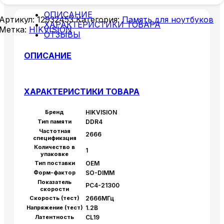
ОПИСАНИЕ
Артикул:
12932453
Категория:
Память для ноутбуков
ХАРАКТЕРИСТИКИ ТОВАРА
Метка:
HIKVISION
ОТЗЫВЫ
ОПИСАНИЕ
ХАРАКТЕРИСТИКИ ТОВАРА
Бренд
HIKVISION
Тип памяти
DDR4
Частотная
2666
спецификация
Количество в
1
упаковке
Тип поставки
OEM
Форм-фактор
SO-DIMM
Показатель
PC4-21300
скорости
Скорость (тест)
2666МГц
Напряжение (тест)
1.2В
Латентность
CL19