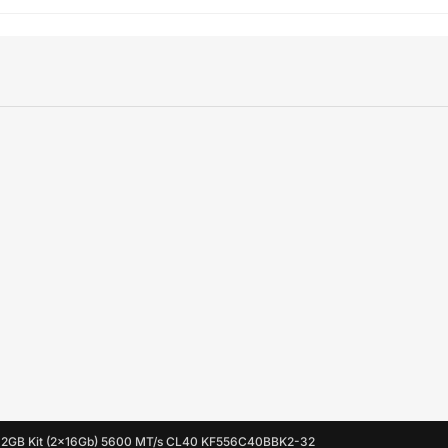
32GB Kit (2x16Gb) 5600 MT/s CL40 KF556C40BBK2-32