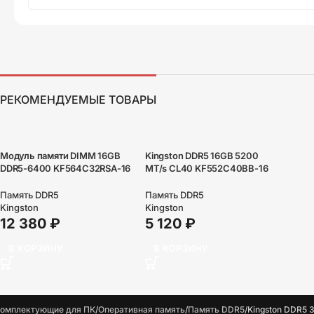
РЕКОМЕНДУЕМЫЕ ТОВАРЫ
Модуль памяти DIMM 16GB
Kingston DDR5 16GB 5200
DDR5-6400 KF564C32RSA-16
MT/s CL40 KF552C40BB-16
KINGSTON
Память DDR5
Память DDR5
Kingston
Kingston
5 120
₽
12 380
₽
В КОРЗИНУ
В КОРЗИНУ
омплектующие для ПК
Оперативная память
Память DDR5
Kingston DDR5 