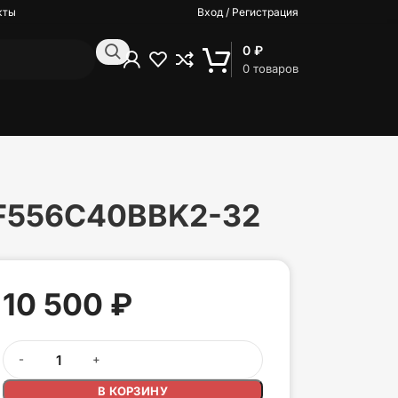
кты
Вход / Регистрация
0
₽
0
товаров
 KF556C40BBK2-32
10 500
₽
В КОРЗИНУ