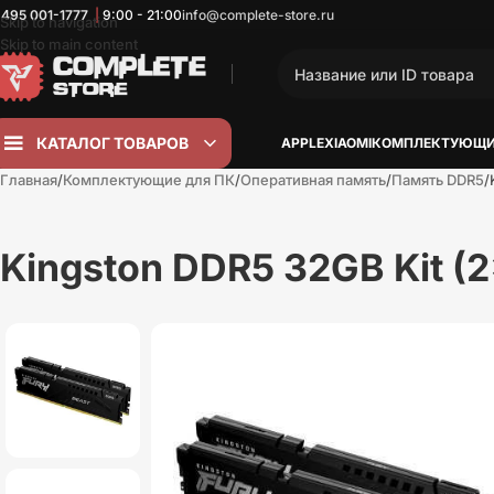
 495
001-1777
|
9:00 - 21:00
info@complete-store.ru
Skip to navigation
Skip to main content
КАТАЛОГ ТОВАРОВ
APPLE
XIAOMI
КОМПЛЕКТУЮЩИ
Главная
Комплектующие для ПК
Оперативная память
Память DDR5
Kingston DDR5 32GB Kit 