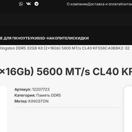
О компании
Доставка и оплата
Конта
Е ДЛЯ ПК
НОУТБУКИ
SSD-НАКОПИТЕЛИ
СКИДКИ
Kingston DDR5 32GB Kit (2x16Gb) 5600 MT/s CL40 KF556C40BBK2-32
(2x16Gb) 5600 MT/s CL40
Артикул:
12207723
Категория:
Память DDR5
Метка:
KINGSTON