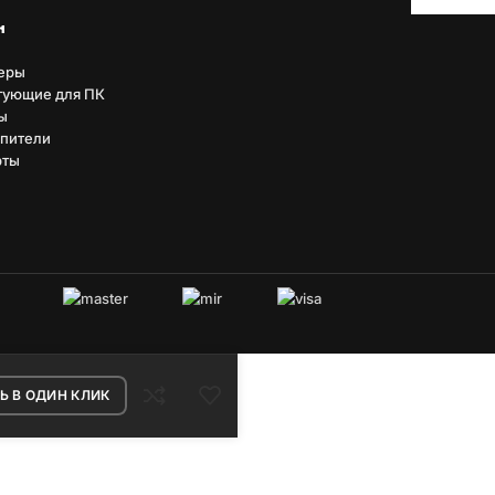
н
еры
тующие для ПК
ы
пители
рты
овых систем.
Ь В ОДИН КЛИК