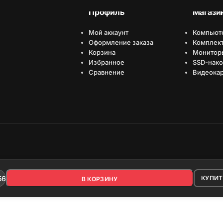
Профиль
Магази
Мой аккаунт
Компьют
Оформление заказа
Комплек
Корзина
Монитор
Избранное
SSD-нако
Сравнение
Видеока
имизировано Серафинит - Акселератор
ает высокую скорость сайта, чтобы быть привлекательным для людей и поиск
10 500
₽
556C40BBK2-32
КУПИТ
В КОРЗИНУ