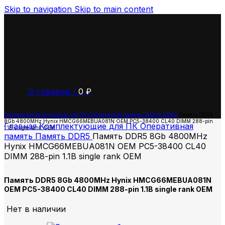
Skip to navigation
Skip to main content
0
товаров
/
0
₽
Главная
Комплектующие для ПК
Оперативная память
Память DDR5
Память DDR5
8Gb 4800MHz Hynix HMCG66MEBUA081N OEM PC5-38400 CL40 DIMM 288-pin
Главная
Комплектующие для ПК
Оперативная
1.1В single rank OEM
память
Память DDR5
Память DDR5 8Gb 4800MHz
Hynix HMCG66MEBUA081N OEM PC5-38400 CL40
DIMM 288-pin 1.1В single rank OEM
Память DDR5 8Gb 4800MHz Hynix HMCG66MEBUA081N
OEM PC5-38400 CL40 DIMM 288-pin 1.1В single rank OEM
Нет в наличии