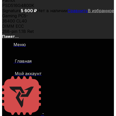
5 600
₽
Нет в наличии
Сравнить
В избранное
Память
DDR5
Меню
2x8Gb
4800MHz
Patriot
Главная
PSD516G4800K
Signature
RTL
Мой аккаунт
Gaming
PC5-
38400
CL40
DIMM
ECC 288-
pin 1.1В
Ret
-