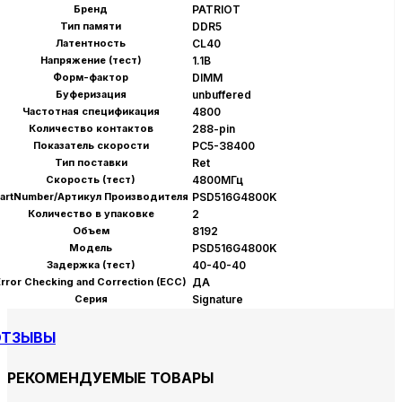
Бренд
PATRIOT
Тип памяти
DDR5
Латентность
CL40
Напряжение (тест)
1.1В
Форм-фактор
DIMM
Буферизация
unbuffered
Частотная спецификация
4800
Количество контактов
288-pin
Показатель скорости
PC5-38400
Тип поставки
Ret
Скорость (тест)
4800МГц
artNumber/Артикул Производителя
PSD516G4800K
Количество в упаковке
2
Объем
8192
Модель
PSD516G4800K
Задержка (тест)
40-40-40
Error Checking and Correction (ECC)
ДА
Серия
Signature
ОТЗЫВЫ
РЕКОМЕНДУЕМЫЕ ТОВАРЫ