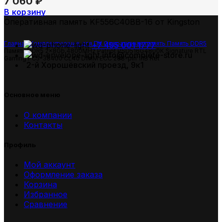
7 060
₽
В корзину
Оперативная память KF556C40BB-16 от Kingston
Главная
Комплектующие для ПК
Оперативная память
Память DDR5
+7 495 001 1777
Память DDR5 2x8Gb 4800MHz Patriot PSD516G4800K Signature RTL
info@complete-store.ru
Gaming PC5-38400 CL40 DIMM ECC 288-pin 1.1В Ret
2-й Хорошёвский проезд, 9к1
Основное меню
О компании
Контакты
Профиль
Мой аккаунт
Оформление заказа
Корзина
Избранное
Сравнение