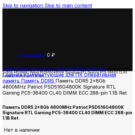
Skip to navigation
Skip to main content
0
товаров
/
0
₽
Главная
Комплектующие для ПК
Оперативная память
Память DDR5
Память DDR5
2x8Gb 4800MHz Patriot PSD516G4800K Signature RTL Gaming PC5-38400 CL40
Главная
Комплектующие для ПК
Оперативная
DIMM ECC 288-pin 1.1В Ret
память
Память DDR5
Память DDR5 2x8Gb
4800MHz Patriot PSD516G4800K Signature RTL
Gaming PC5-38400 CL40 DIMM ECC 288-pin 1.1В Ret
Память DDR5 2x8Gb 4800MHz Patriot PSD516G4800K
Signature RTL Gaming PC5-38400 CL40 DIMM ECC 288-pin
1.1В Ret
Нет в наличии