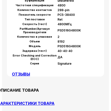
Буферизация
unbuffered
Частотная спецификация
4800
Количество контактов
288-pin
Показатель скорости
PC5-38400
Тип поставки
Ret
Скорость (тест)
4800МГц
PartNumber/Артикул
PSD516G4800K
Производителя
Количество в упаковке
2
Объем
8192
Модель
PSD516G4800K
Задержка (тест)
40-40-40
Error Checking and Correction
ДА
(ECC)
Серия
Signature
ОТЗЫВЫ
ОПИСАНИЕ ТОВАРА
АРАКТЕРИСТИКИ ТОВАРА