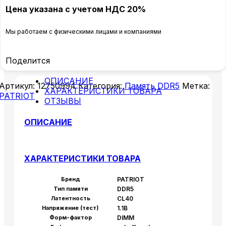
Цена указана с учетом НДС 20%
Мы работаем с физическими лицами и компаниями
Поделится
ОПИСАНИЕ
Артикул:
12750994
Категория:
Память DDR5
Метка:
ХАРАКТЕРИСТИКИ ТОВАРА
PATRIOT
ОТЗЫВЫ
ОПИСАНИЕ
ХАРАКТЕРИСТИКИ ТОВАРА
Бренд
PATRIOT
Тип памяти
DDR5
Латентность
CL40
Напряжение (тест)
1.1В
Форм-фактор
DIMM