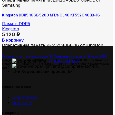
Оперативная память M323R2GA3BB0-CQKOL от
Samsung
Kingston DDR5 16GB 5200 MT/s CL40 KF552C40BB-16
Память DDR5
Kingston
5 120
₽
В корзину
Оперативная память KF552C40BB-16 от Kingston
Главная
Комплектующие для ПК
Оперативная память
Память DDR5
Память DDR5 16Gb 4800MHz Kingston KF548C38BB-16 Fury Beast RTL
+7 495 001 1777
Gaming PC5-38400 CL38 DIMM 288-pin 1.1В single rank с радиатором
info@complete-store.ru
Ret
2-й Хорошёвский проезд, 9к1
Основное меню
О компании
Контакты
Профиль