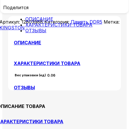
Поделится
ОПИСАНИЕ
Артикул:
12803988
Категория:
Память DDR5
Метка:
ХАРАКТЕРИСТИКИ ТОВАРА
KINGSTON
ОТЗЫВЫ
ОПИСАНИЕ
ХАРАКТЕРИСТИКИ ТОВАРА
Вес упаковки (ед)
0.06
ОТЗЫВЫ
ОПИСАНИЕ ТОВАРА
АРАКТЕРИСТИКИ ТОВАРА