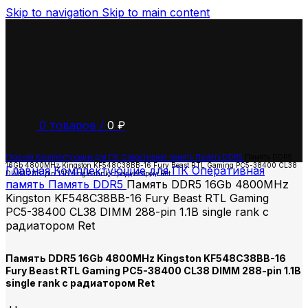
Skip to navigation
Skip to main content
0
товаров
/
0
₽
Главная
Комплектующие для ПК
Оперативная память
Память DDR5
Память DDR5
16Gb 4800MHz Kingston KF548C38BB-16 Fury Beast RTL Gaming PC5-38400 CL38
Главная
Комплектующие для ПК
Оперативная
DIMM 288-pin 1.1В single rank с радиатором Ret
память
Память DDR5
Память DDR5 16Gb 4800MHz
Kingston KF548C38BB-16 Fury Beast RTL Gaming
PC5-38400 CL38 DIMM 288-pin 1.1В single rank с
радиатором Ret
Память DDR5 16Gb 4800MHz Kingston KF548C38BB-16
Fury Beast RTL Gaming PC5-38400 CL38 DIMM 288-pin 1.1В
single rank с радиатором Ret