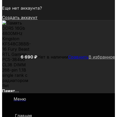
Еще нет аккаунта?
Создать аккаунт
6 690
₽
Нет в наличии
Сравнить
В избранное
Память
DDR5
Меню
16Gb
4800MHz
Kingston
Главная
KF548C38BB-