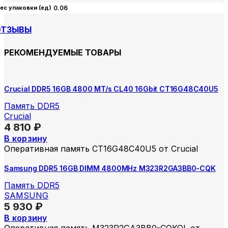
ес упаковки (ед)
0.06
ОТЗЫВЫ
РЕКОМЕНДУЕМЫЕ ТОВАРЫ
Crucial DDR5 16GB 4800 MT/s CL40 16Gbit CT16G48C40U5
Память DDR5
Crucial
4 810
₽
В корзину
Оперативная память CT16G48C40U5 от Crucial
Samsung DDR5 16GB DIMM 4800MHz M323R2GA3BB0-CQK
Память DDR5
SAMSUNG
5 930
₽
В корзину