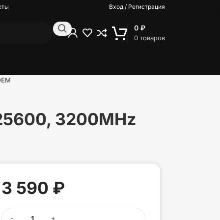
кты
Вход / Регистрация
0
₽
0
товаров
OEM
5600, 3200MHz
3 590
₽