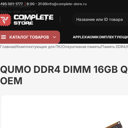
 495
001-1777
|
9:00 - 21:00
info@complete-store.ru
Skip to navigation
Skip to main content
КАТАЛОГ ТОВАРОВ
APPLE
XIAOMI
КОМПЛЕКТУЮЩИ
Главная
Комплектующие для ПК
Оперативная память
Память DDR4
QUMO DDR4 DIMM 16GB Q
OEM