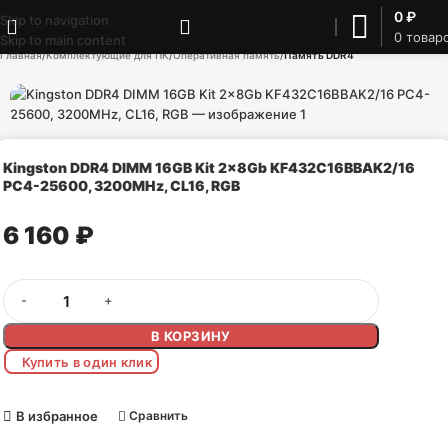
0
₽
Skip to navigation
0
товар
Skip to main content
Главная
Комплектующие для ПК
Оперативная память
Память DDR4
Kingston DDR4 DIMM 16GB Kit 2x8Gb KF432C16BBAK2/16
PC4-25600, 3200MHz, CL16, RGB
6 160
₽
В КОРЗИНУ
Купить в один клик
В избранное
Сравнить