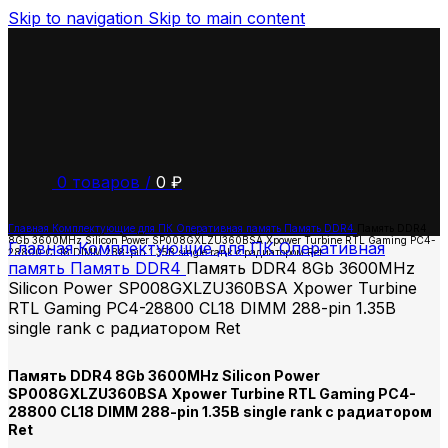
Skip to navigation
Skip to main content
0
товаров
/
0
₽
Главная
Комплектующие для ПК
Оперативная память
Память DDR4
Память DDR4
8Gb 3600MHz Silicon Power SP008GXLZU360BSA Xpower Turbine RTL Gaming PC4-
Главная
Комплектующие для ПК
Оперативная
28800 CL18 DIMM 288-pin 1.35В single rank с радиатором Ret
память
Память DDR4
Память DDR4 8Gb 3600MHz
Silicon Power SP008GXLZU360BSA Xpower Turbine
RTL Gaming PC4-28800 CL18 DIMM 288-pin 1.35В
single rank с радиатором Ret
Память DDR4 8Gb 3600MHz Silicon Power
SP008GXLZU360BSA Xpower Turbine RTL Gaming PC4-
28800 CL18 DIMM 288-pin 1.35В single rank с радиатором
Ret