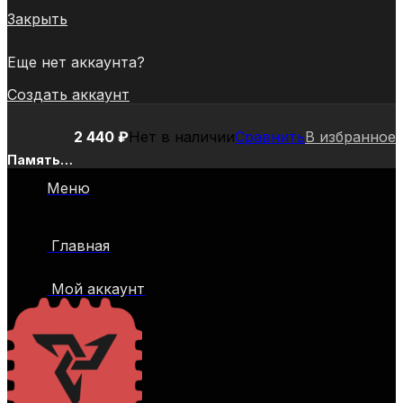
Закрыть
Еще нет аккаунта?
Создать аккаунт
2 440
₽
Нет в наличии
Сравнить
В избранное
Память
DDR4
Меню
8Gb
3600MHz
Silicon
Главная
Power
SP008GXLZU360BSA
Xpower
Мой аккаунт
Turbine
RTL
Gaming
PC4-
28800
CL18
DIMM