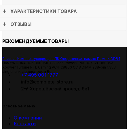
ХАРАКТЕРИСТИКИ ТОВАРА
ОТЗЫВЫ
РЕКОМЕНДУЕМЫЕ ТОВАРЫ
Главная
Комплектующие для ПК
Оперативная память
Память DDR4
Память DDR4 8Gb 3600MHz Silicon Power SP008GXLZU360BSA
Xpower Turbine RTL Gaming PC4-28800 CL18 DIMM 288-pin 1.35В
single rank с радиатором Ret
+7 495 001 1777
info@complete-store.ru
2-й Хорошёвский проезд, 9к1
Основное меню
О компании
Контакты