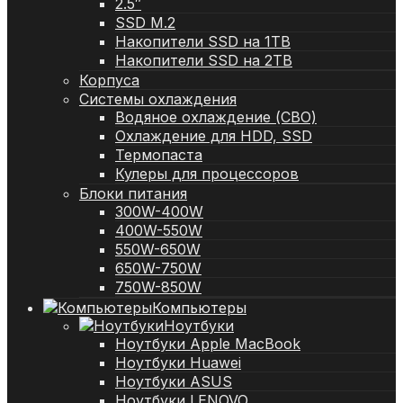
2.5″
SSD M.2
Накопители SSD на 1TB
Накопители SSD на 2TB
Корпуса
Системы охлаждения
Водяное охлаждение (СВО)
Охлаждение для HDD, SSD
Термопаста
Кулеры для процессоров
Блоки питания
300W-400W
400W-550W
550W-650W
650W-750W
750W-850W
Компьютеры
Ноутбуки
Ноутбуки Apple MacBook
Ноутбуки Huawei
Ноутбуки ASUS
Ноутбуки LENOVO