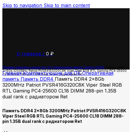
Skip to navigation
Skip to main content
0
товаров
/
0
₽
Главная
Комплектующие для ПК
Оперативная память
Память DDR4
Память DDR4
2x8Gb 3200MHz Patriot PVSR416G320C8K Viper Steel RGB RTL Gaming PC4-25600
Главная
Комплектующие для ПК
Оперативная
CL18 DIMM 288-pin 1.35В dual rank с радиатором Ret
память
Память DDR4
Память DDR4 2x8Gb
3200MHz Patriot PVSR416G320C8K Viper Steel RGB
RTL Gaming PC4-25600 CL18 DIMM 288-pin 1.35В
dual rank с радиатором Ret
Память DDR4 2x8Gb 3200MHz Patriot PVSR416G320C8K
Viper Steel RGB RTL Gaming PC4-25600 CL18 DIMM 288-
pin 1.35В dual rank с радиатором Ret