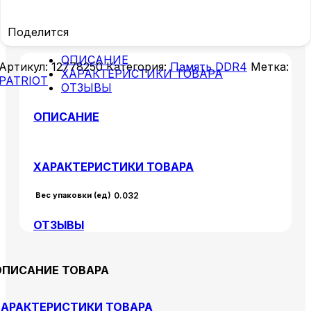
Поделится
ОПИСАНИЕ
Артикул:
12778250
Категория:
Память DDR4
Метка:
ХАРАКТЕРИСТИКИ ТОВАРА
PATRIOT
ОТЗЫВЫ
ОПИСАНИЕ
ХАРАКТЕРИСТИКИ ТОВАРА
Вес упаковки (ед)
0.032
ОТЗЫВЫ
ОПИСАНИЕ ТОВАРА
АРАКТЕРИСТИКИ ТОВАРА