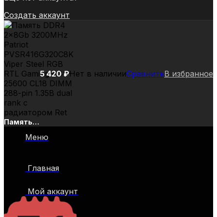
Создать аккаунт
5 420
₽
Нет в наличии
Сравнить
В избранное
Память
DDR4
Меню
2x8Gb
3200MHz
Patriot
Главная
PVSR416G320C8K
Viper
Steel RGB
Мой аккаунт
RTL
Gaming
PC4-