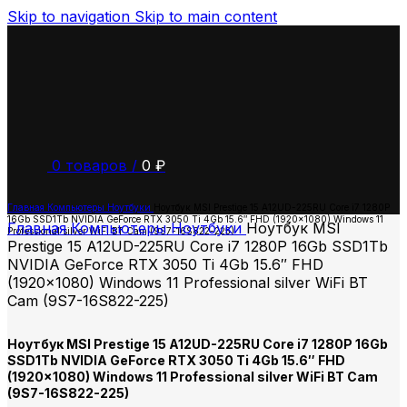
Skip to navigation
Skip to main content
0
товаров
/
0
₽
Главная
Компьютеры
Ноутбуки
Ноутбук MSI Prestige 15 A12UD-225RU Core i7 1280P
16Gb SSD1Tb NVIDIA GeForce RTX 3050 Ti 4Gb 15.6″ FHD (1920×1080) Windows 11
Главная
Компьютеры
Ноутбуки
Ноутбук MSI
Professional silver WiFi BT Cam (9S7-16S822-225)
Prestige 15 A12UD-225RU Core i7 1280P 16Gb SSD1Tb
NVIDIA GeForce RTX 3050 Ti 4Gb 15.6″ FHD
(1920×1080) Windows 11 Professional silver WiFi BT
Cam (9S7-16S822-225)
Ноутбук MSI Prestige 15 A12UD-225RU Core i7 1280P 16Gb
SSD1Tb NVIDIA GeForce RTX 3050 Ti 4Gb 15.6″ FHD
(1920×1080) Windows 11 Professional silver WiFi BT Cam
(9S7-16S822-225)