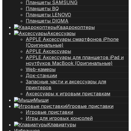
Планшеты SAMSUNG
Планшеты BQ
Планшеты LENOVO
Планшеты DIGMA
Квадрокоптеры
Аксессуары
APPLE Аксессуары смартфонов iPhone
(Оригинальные)
APPLE Аксессуары
APPLE Аксессуары для планшетов iPad и
ноутбуков MacBook (Оригинальные)
Web-камеры
Док-станции
Запасные части и аксессуары для
принтеров
Аксессуары к игровым приставкам
Мыши
Игровые приставки
Игровые приставки
Игры для игровых консолей
Клавиатуры
Избранное