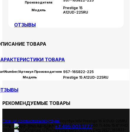
9S7-16S822-225
Производителя
Prestige 15
Модель
A12UD-225RU
ОТЗЫВЫ
ОПИСАНИЕ ТОВАРА
АРАКТЕРИСТИКИ ТОВАРА
artNumber/Артикул Производителя
9S7-16S822-225
Модель
Prestige 15 A12UD-225RU
ОТЗЫВЫ
РЕКОМЕНДУЕМЫЕ ТОВАРЫ
Главная
Компьютеры
Ноутбуки
Ноутбук MSI Prestige 15 A12UD-225RU
Core i7 1280P 16Gb SSD1Tb NVIDIA GeForce RTX 3050 Ti 4Gb 15.6″ FHD
+7 495 001 1777
(1920×1080) Windows 11 Professional silver WiFi BT Cam (9S7-16S822-