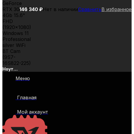
146 340
₽
Нет в наличии
Сравнить
В избранное
Ноутбук
MSI
Меню
Prestige
15
A12UD-
Главная
225RU
Core i7
1280P
Мой аккаунт
16Gb
SSD1Tb
NVIDIA
GeForce