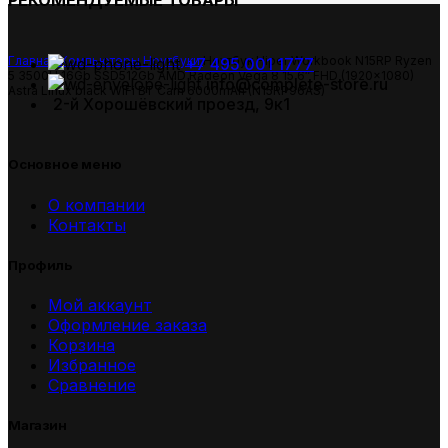
РЕКОМЕНДУЕМЫЕ ТОВАРЫ
Главная
Компьютеры
Ноутбуки
Ноутбук Hiper Workbook N15RP Ryzen
+7 495 001 1777
5 3500U 16Gb SSD512Gb AMD Radeon Vega 8 15.6″ FHD (1920×1080)
info@complete-store.ru
Astra Linux black WiFi BT Cam 6000mAh (N15RP96AS)
2-й Хорошёвский проезд, 9к1
Основное меню
О компании
Контакты
Профиль
Мой аккаунт
Оформление заказа
Корзина
Избранное
Сравнение
Магазин