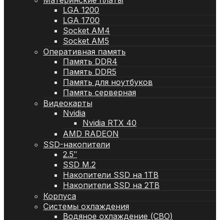
Материнские платы
LGA 1200
LGA 1700
Socket AM4
Socket AM5
Оперативная память
Память DDR4
Память DDR5
Память для ноутбуков
Память серверная
Видеокарты
Nvidia
Nvidia RTX 40
AMD RADEON
SSD-накопители
2.5″
SSD M.2
Накопители SSD на 1TB
Накопители SSD на 2TB
Корпуса
Системы охлаждения
Водяное охлаждение (СВО)