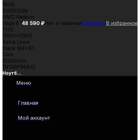
48 590
₽
Нет в наличии
Сравнить
В избранное
Ноутбук
Hiper
Меню
Workbook
N15RP
Ryzen 5
Главная
3500U
16Gb
SSD512Gb
Мой аккаунт
AMD
Radeon
Vega 8
15.6″