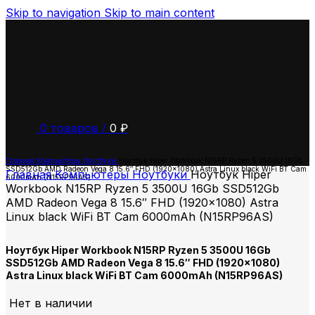
Skip to navigation
Skip to main content
0
товаров
/
0
₽
Главная
Компьютеры
Ноутбуки
Ноутбук Hiper Workbook N15RP Ryzen 5 3500U 16Gb
SSD512Gb AMD Radeon Vega 8 15.6″ FHD (1920×1080) Astra Linux black WiFi BT Cam
Главная
Компьютеры
Ноутбуки
Ноутбук Hiper
6000mAh (N15RP96AS)
Workbook N15RP Ryzen 5 3500U 16Gb SSD512Gb
AMD Radeon Vega 8 15.6″ FHD (1920×1080) Astra
Linux black WiFi BT Cam 6000mAh (N15RP96AS)
Ноутбук Hiper Workbook N15RP Ryzen 5 3500U 16Gb
SSD512Gb AMD Radeon Vega 8 15.6″ FHD (1920×1080)
Astra Linux black WiFi BT Cam 6000mAh (N15RP96AS)
Нет в наличии