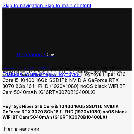
Skip to navigation
Skip to main content
0
товаров
/
0
₽
Главная
Компьютеры
Ноутбуки
Ноутбук Hiper G16 Core i5 10400 16Gb SSD1Tb
NVIDIA GeForce RTX 3070 8Gb 16.1″ FHD (1920×1080) noOS black WiFi BT Cam
Главная
Компьютеры
Ноутбуки
Ноутбук Hiper G16
5040mAh (G16RTX3070B10400LX)
Core i5 10400 16Gb SSD1Tb NVIDIA GeForce RTX
3070 8Gb 16.1″ FHD (1920×1080) noOS black WiFi BT
Cam 5040mAh (G16RTX3070B10400LX)
Ноутбук Hiper G16 Core i5 10400 16Gb SSD1Tb NVIDIA
GeForce RTX 3070 8Gb 16.1″ FHD (1920×1080) noOS black
WiFi BT Cam 5040mAh (G16RTX3070B10400LX)
Нет в наличии