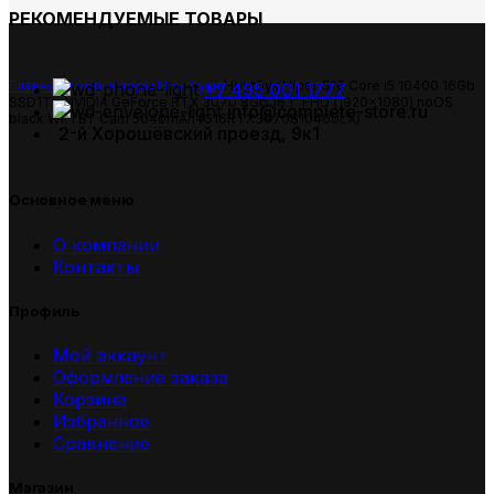
РЕКОМЕНДУЕМЫЕ ТОВАРЫ
Главная
Компьютеры
Ноутбуки
Ноутбук Hiper G16 Core i5 10400 16Gb
+7 495 001 1777
SSD1Tb NVIDIA GeForce RTX 3070 8Gb 16.1″ FHD (1920×1080) noOS
info@complete-store.ru
black WiFi BT Cam 5040mAh (G16RTX3070B10400LX)
2-й Хорошёвский проезд, 9к1
Основное меню
О компании
Контакты
Профиль
Мой аккаунт
Оформление заказа
Корзина
Избранное
Сравнение
Магазин