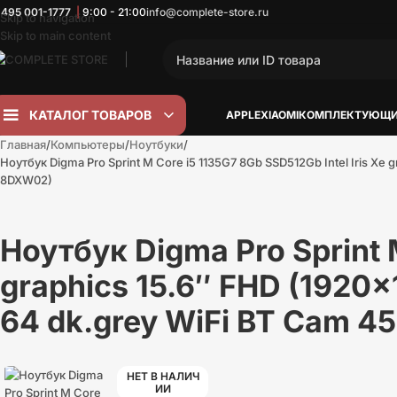
 495
001-1777
|
9:00 - 21:00
info@complete-store.ru
Skip to navigation
Skip to main content
КАТАЛОГ ТОВАРОВ
APPLE
XIAOMI
КОМПЛЕКТУЮЩИ
Главная
Компьютеры
Ноутбуки
Ноутбук Digma Pro Sprint M Core i5 1135G7 8Gb SSD512Gb Intel Iris Xe
8DXW02)
Ноутбук Digma Pro Sprint M
graphics 15.6″ FHD (1920×
64 dk.grey WiFi BT Cam
НЕТ В НАЛИЧ
ИИ