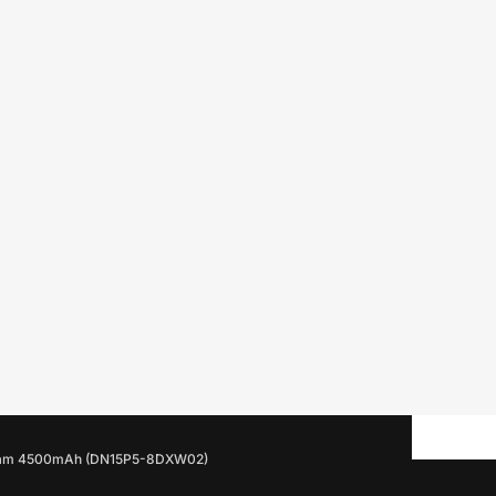
 BT Cam 4500mAh (DN15P5-8DXW02)
н