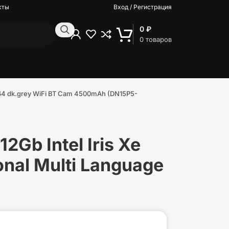
кты
Вход / Регистрация
0
₽
0
товаров
ge 64 dk.grey WiFi BT Cam 4500mAh (DN15P5-
Gb Intel Iris Xe
onal Multi Language
)