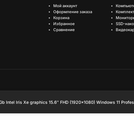
Мой аккаунт
Компьют
Оформление заказа
Комплек
Корзина
Монитор
Избранное
SSD-нако
Сравнение
Видеока
имизировано Серафинит - Акселератор
ает высокую скорость сайта, чтобы быть привлекательным для людей и поиск
 Intel Iris Xe graphics 15.6″ FHD (1920×1080) Windows 11 Profes
8DXW02)