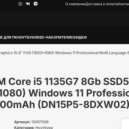
О компании
Доставка и оплата
Конта
Е ДЛЯ ПК
НОУТБУКИ
SSD-НАКОПИТЕЛИ
СКИДКИ
 graphics 15.6″ FHD (1920×1080) Windows 11 Professional Multi Langua
 Core i5 1135G7 8Gb SSD512
1080) Windows 11 Professi
 4500mAh (DN15P5-8DXW02
Артикул:
13007566
Категория:
Ноутбуки