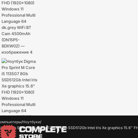
омпьютеры
Ноутбуки
igma Pro Sprint M Core i5 1135G7 8Gb SSD512Gb Intel Iris Xe graphics 15.6
Основное меню