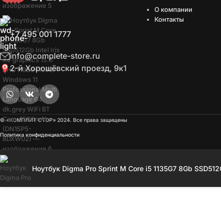
О компании
Контакты
+7 495 001 1777
info@complete-store.ru
2-й Хорошёвский проезд, 9к1
© «КОМПЛИТ СТОР» 2024. Все права защищены
Политика конфиденциальности
Опт
Включ
Ноутбук Digma Pro Sprint M Core i5 1135G7 8Gb SSD512Gb
Language 64 dk.grey WiFi BT Cam 4500mAh (DN15P5-