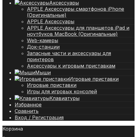
Аксессуары
APPLE Аксессуары смартфонов iPhone
(Оригинальные)
APPLE Аксессуары
APPLE Аксессуары для планшетов iPad и
ноутбуков MacBook (Оригинальные)
Web-камеры
Док-станции
Запасные части и аксессуары для
принтеров
Аксессуары к игровым приставкам
Мыши
Игровые приставки
Игровые приставки
Игры для игровых консолей
Клавиатуры
Избранное
Сравнить
Вход / Регистрация
Корзина