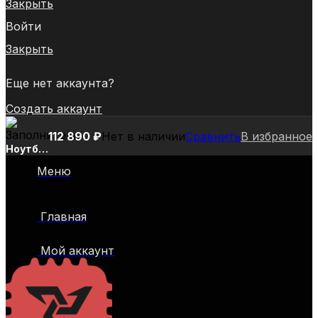
Закрыть
Войти
Закрыть
Еще нет аккаунта?
Создать аккаунт
112 890
₽
Нет в наличии
Сравнить
В избранное
Ноутбук
Asus
Меню
Zenbook
14X
OLED
Главная
UX5400EG-
L7200
Core i7
Мой аккаунт
1165G7
16Gb
SSD512Gb
NVIDIA
GeForce