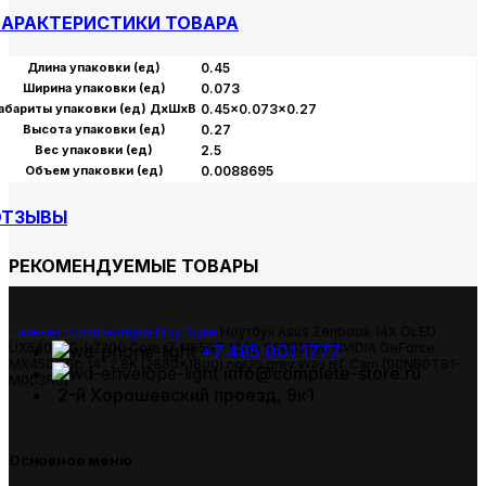
АРАКТЕРИСТИКИ ТОВАРА
Длина упаковки (ед)
0.45
Ширина упаковки (ед)
0.073
абариты упаковки (ед) ДхШхВ
0.45×0.073×0.27
Высота упаковки (ед)
0.27
Вес упаковки (ед)
2.5
Объем упаковки (ед)
0.0088695
ОТЗЫВЫ
РЕКОМЕНДУЕМЫЕ ТОВАРЫ
Главная
Компьютеры
Ноутбуки
Ноутбук Asus Zenbook 14X OLED
UX5400EG-L7200 Core i7 1165G7 16Gb SSD512Gb NVIDIA GeForce
+7 495 001 1777
MX450 2Gb 14″ 2.8K (2880×1800) noOS grey WiFi BT Cam (90NB0T81-
info@complete-store.ru
M003R0)
2-й Хорошёвский проезд, 9к1
Основное меню