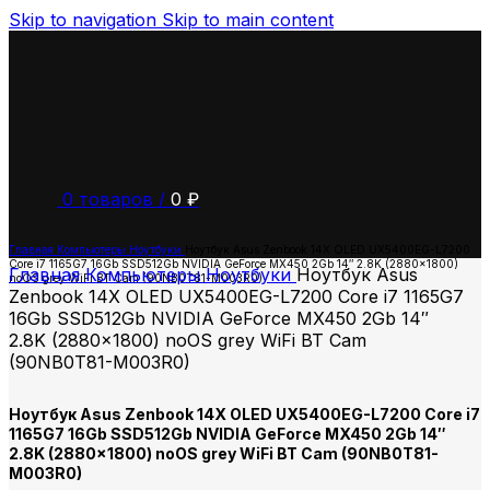
Skip to navigation
Skip to main content
0
товаров
/
0
₽
Главная
Компьютеры
Ноутбуки
Ноутбук Asus Zenbook 14X OLED UX5400EG-L7200
Core i7 1165G7 16Gb SSD512Gb NVIDIA GeForce MX450 2Gb 14″ 2.8K (2880×1800)
Главная
Компьютеры
Ноутбуки
Ноутбук Asus
noOS grey WiFi BT Cam (90NB0T81-M003R0)
Zenbook 14X OLED UX5400EG-L7200 Core i7 1165G7
16Gb SSD512Gb NVIDIA GeForce MX450 2Gb 14″
2.8K (2880×1800) noOS grey WiFi BT Cam
(90NB0T81-M003R0)
Ноутбук Asus Zenbook 14X OLED UX5400EG-L7200 Core i7
1165G7 16Gb SSD512Gb NVIDIA GeForce MX450 2Gb 14″
2.8K (2880×1800) noOS grey WiFi BT Cam (90NB0T81-
M003R0)