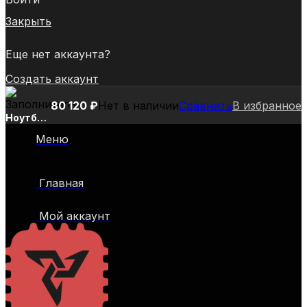
Закрыть
Еще нет аккаунта?
Создать аккаунт
80 120
₽
Нет в наличии
Сравнить
В избранное
Ноутбук
Asus
Меню
Zenbook
14
UM3402YA-
Главная
KP601
Ryzen 5
7530U
Мой аккаунт
16Gb
SSD512Gb
AMD
Radeon
14″
WQXGA
(2560×1600)