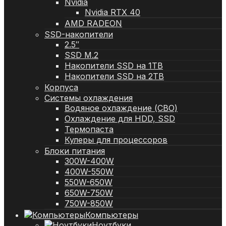
Nvidia
Nvidia RTX 40
AMD RADEON
SSD-накопители
2.5″
SSD M.2
Накопители SSD на 1TB
Накопители SSD на 2TB
Корпуса
Системы охлаждения
Водяное охлаждение (СВО)
Охлаждение для HDD, SSD
Термопаста
Кулеры для процессоров
Блоки питания
300W-400W
400W-550W
550W-650W
650W-750W
750W-850W
Компьютеры
Ноутбуки