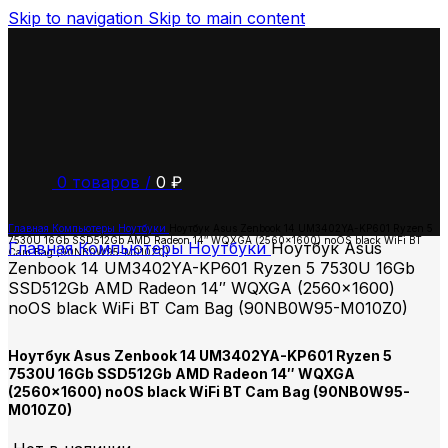
Skip to navigation
Skip to main content
0
товаров
/
0
₽
Главная
Компьютеры
Ноутбуки
Ноутбук Asus Zenbook 14 UM3402YA-KP601 Ryzen 5
7530U 16Gb SSD512Gb AMD Radeon 14″ WQXGA (2560×1600) noOS black WiFi BT
Главная
Компьютеры
Ноутбуки
Ноутбук Asus
Cam Bag (90NB0W95-M010Z0)
Zenbook 14 UM3402YA-KP601 Ryzen 5 7530U 16Gb
SSD512Gb AMD Radeon 14″ WQXGA (2560×1600)
noOS black WiFi BT Cam Bag (90NB0W95-M010Z0)
Ноутбук Asus Zenbook 14 UM3402YA-KP601 Ryzen 5
7530U 16Gb SSD512Gb AMD Radeon 14″ WQXGA
(2560×1600) noOS black WiFi BT Cam Bag (90NB0W95-
M010Z0)