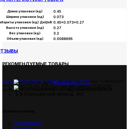
Длина упаковки (ед)
0.45
Ширина упаковки (ед)
0.073
абариты упаковки (ед) ДхШхВ
0.45×0.073×0.27
Высота упаковки (ед)
0.27
Вес упаковки (ед)
3.2
Объем упаковки (ед)
0.0088695
ОТЗЫВЫ
РЕКОМЕНДУЕМЫЕ ТОВАРЫ
Главная
Компьютеры
Ноутбуки
Ноутбук Asus Zenbook 14 UM3402YA-
+7 495 001 1777
KP601 Ryzen 5 7530U 16Gb SSD512Gb AMD Radeon 14″ WQXGA
info@complete-store.ru
(2560×1600) noOS black WiFi BT Cam Bag (90NB0W95-M010Z0)
2-й Хорошёвский проезд, 9к1
Основное меню
О компании
Контакты