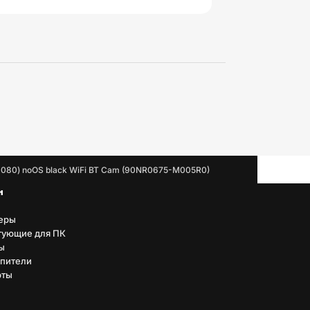
1080) noOS black WiFi BT Cam (90NR0675-M005R0)
н
еры
тующие для ПК
ы
пители
рты