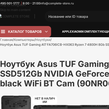
 495
001-1777
|
9:00 - 21:00
info@complete-store.ru
Skip to navigation
Skip to main content
КАТАЛОГ ТОВАРОВ
APPLE
XIAOMI
КОМПЛЕКТУЮЩИ
Главная
Компьютеры
Ноутбуки
Ноутбук Asus TUF Gaming A17 FA706ICB-HX063 Ryzen 7 4800H 8Gb SS
Ноутбук Asus TUF Gaming
SSD512Gb NVIDIA GeForce
black WiFi BT Cam (90NR
НЕТ В НАЛИЧ
ИИ