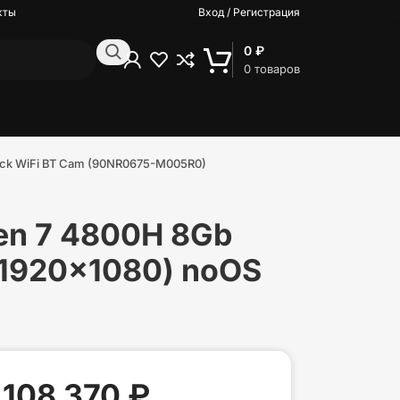
кты
Вход / Регистрация
0
₽
0
товаров
ack WiFi BT Cam (90NR0675-M005R0)
en 7 4800H 8Gb
(1920×1080) noOS
108 370
₽