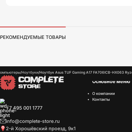
РЕКОМЕНДУЕМЫЕ ТОВАРЫ
омпьютеры
Ноутбуки
Ноутбук Asus TUF Gaming A17 FA706ICB-HX063 Ryze
Основное меню
О компании
Контакты
+7 495 001 1777
info@complete-store.ru
2-й Хорошёвский проезд, 9к1