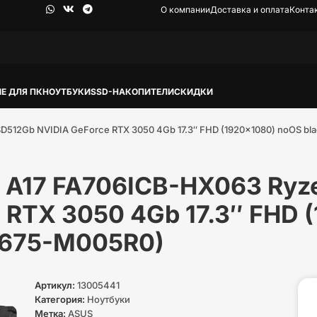
О компании
Доставка и оплата
Конта
Е ДЛЯ ПК
НОУТБУКИ
SSD-НАКОПИТЕЛИ
СКИДКИ
D512Gb NVIDIA GeForce RTX 3050 4Gb 17.3″ FHD (1920×1080) noOS bl
 A17 FA706ICB-HX063 Ryz
 RTX 3050 4Gb 17.3″ FHD 
0675-M005R0)
Артикул:
13005441
Категория:
Ноутбуки
Метка:
ASUS