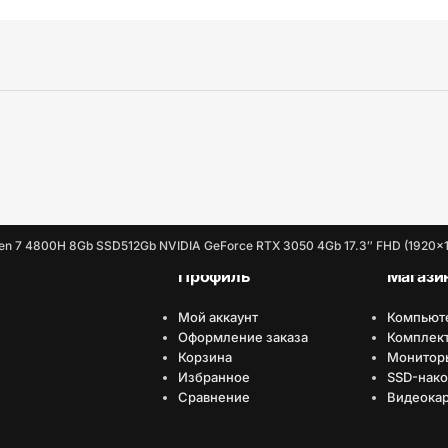
n 7 4800H 8Gb SSD512Gb NVIDIA GeForce RTX 3050 4Gb 17.3″ FHD (1920×
Профиль
Магази
Мой аккаунт
Компьют
Оформление заказа
Комплек
Корзина
Монитор
Избранное
SSD-нако
Сравнение
Видеока