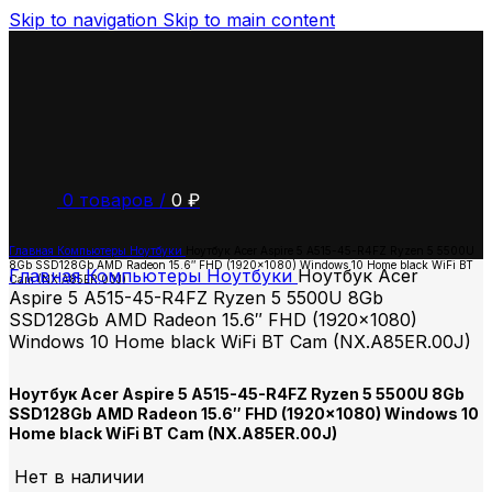
Skip to navigation
Skip to main content
0
товаров
/
0
₽
Главная
Компьютеры
Ноутбуки
Ноутбук Acer Aspire 5 A515-45-R4FZ Ryzen 5 5500U
8Gb SSD128Gb AMD Radeon 15.6″ FHD (1920×1080) Windows 10 Home black WiFi BT
Главная
Компьютеры
Ноутбуки
Ноутбук Acer
Cam (NX.A85ER.00J)
Aspire 5 A515-45-R4FZ Ryzen 5 5500U 8Gb
SSD128Gb AMD Radeon 15.6″ FHD (1920×1080)
Windows 10 Home black WiFi BT Cam (NX.A85ER.00J)
Ноутбук Acer Aspire 5 A515-45-R4FZ Ryzen 5 5500U 8Gb
SSD128Gb AMD Radeon 15.6″ FHD (1920×1080) Windows 10
Home black WiFi BT Cam (NX.A85ER.00J)
Нет в наличии