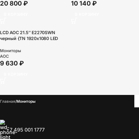
20 800
₽
10 140
₽
В КОРЗИНУ
В КОРЗИНУ
LCD AOC 21.5″ E2270SWN
черный {TN 1920х1080 LED
5ms 16:9 90/65 20M:1 200cd D-
Sub}
Мониторы
AOC
9 630
₽
В КОРЗИНУ
Главная
Мониторы
+7 495 001 1777