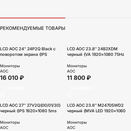
РЕКОМЕНДУЕМЫЕ ТОВАРЫ
LCD AOC 24″ 24P2Q Black с
LCD AOC 23.8″ 24B2XDM
поворотом экрана {IPS
черный {VA 1920×1080 75Hz
1920×1080 75Hz 4 ms 178/178
4ms 178/178 250cd 3000:1
250cd DVI HDMI DisplayPort 1.2
8bit(6bit+FRC) D-Sub DVI VESA}
Мониторы
Мониторы
4xUSB3.2 MM}
AOC
AOC
16 010
₽
11 800
₽
В КОРЗИНУ
В КОРЗИНУ
LCD AOC 27″ 27V2Q(00/01/30)
LCD AOC 23.6″ M2470SWD2
черный {IPS 1920×1080 5ms
черный {MVA LED 1920×1080
75hz178/178 250cd 1000:1
5ms 8bit 16:9 3000:1 178/178
HDMI(1.4) DisplayPort(1.2)
250cd DVI D-Sub VESA}
Мониторы
Мониторы
AMDFreeSync AudioOut}
AOC
AOC