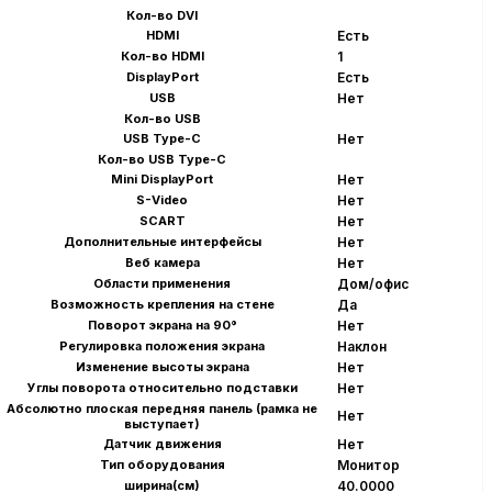
Кол-во DVI
HDMI
Есть
Кол-во HDMI
1
DisplayPort
Есть
USB
Нет
Кол-во USB
USB Type-C
Нет
Кол-во USB Type-C
Mini DisplayPort
Нет
S-Video
Нет
SCART
Нет
Дополнительные интерфейсы
Нет
Веб камера
Нет
Области применения
Дом/офис
Возможность крепления на стене
Да
Поворот экрана на 90°
Нет
Регулировка положения экрана
Наклон
Изменение высоты экрана
Нет
Углы поворота относительно подставки
Нет
Абсолютно плоская передняя панель (рамка не
Нет
выступает)
Датчик движения
Нет
Тип оборудования
Монитор
ширина(см)
40.0000