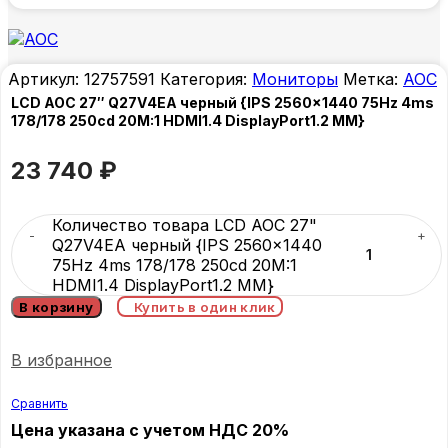
Артикул:
12757591
Категория:
Мониторы
Метка:
AOC
LCD AOC 27″ Q27V4EA черный {IPS 2560×1440 75Hz 4ms
178/178 250cd 20M:1 HDMI1.4 DisplayPort1.2 MM}
23 740
₽
Количество товара LCD AOC 27"
Q27V4EA черный {IPS 2560x1440
75Hz 4ms 178/178 250cd 20M:1
HDMI1.4 DisplayPort1.2 MM}
В корзину
Купить в один клик
В избранное
Сравнить
Цена указана с учетом НДС 20%