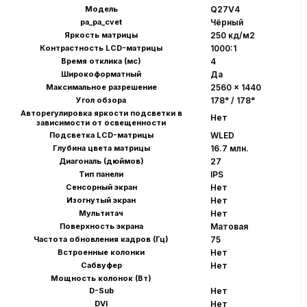
Модель
Q27V4
pa_pa_cvet
Чёрный
Яркость матрицы
250 кд/м2
Контрастность LCD-матрицы
1000:1
Время отклика (мс)
4
Широкоформатный
Да
Максимальное разрешение
2560 x 1440
Угол обзора
178° / 178°
Авторегулировка яркости подсветки в
Нет
зависимости от освещенности
Подсветка LCD-матрицы
WLED
Глубина цвета матрицы
16.7 млн.
Диагональ (дюймов)
27
Тип панели
IPS
Сенсорный экран
Нет
Изогнутый экран
Нет
Мультитач
Нет
Поверхность экрана
Матовая
Частота обновления кадров (Гц)
75
Встроенные колонки
Нет
Сабвуфер
Нет
Мощность колонок (Вт)
D-Sub
Нет
DVI
Нет