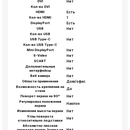
DVI
Нет
Кол-во DVI
HDMI
Есть
Кол-во HDMI
1
DisplayPort
Есть
USB
Нет
Кол-во USB
USB Type-C
Нет
Кол-во USB Type-C
Mini DisplayPort
Нет
S-Video
Нет
SCART
Нет
Дополнительные
Нет
интерфейсы
Веб камера
Нет
Области применения
Дом/офис
Возможность крепления на
Да
стене
Поворот экрана на 90°
Нет
Регулировка положения
Наклон
экрана
Изменение высоты экрана
Нет
Углы поворота
Нет
относительно подставки
Абсолютно плоская
Нет
передняя панель (рамка не