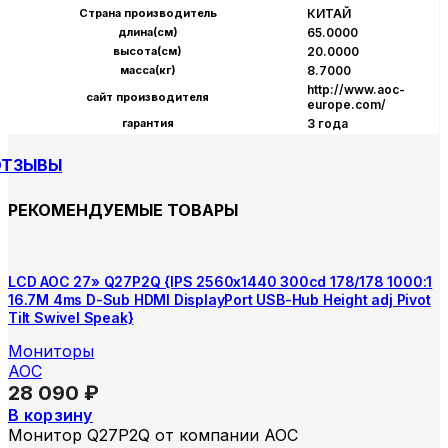
Страна производитель
КИТАЙ
длина(см)
65.0000
высота(см)
20.0000
масса(кг)
8.7000
http://www.aoc-
сайт производителя
europe.com/
гарантия
3 года
ОТЗЫВЫ
РЕКОМЕНДУЕМЫЕ ТОВАРЫ
LCD AOC 27» Q27P2Q {IPS 2560х1440 300cd 178/178 1000:1
16.7M 4ms D-Sub HDMI DisplayPort USB-Hub Height adj Pivot
Tilt Swivel Speak}
Мониторы
AOC
28 090
₽
В корзину
Монитор Q27P2Q от компании AOC