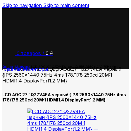
Skip to navigation
Skip to main content
0
товаров
/
0
₽
Главная
Мониторы
LCD AOC 27″ Q27V4EA черный {IPS 2560×1440 75Hz 4ms
Главная
Мониторы
LCD AOC 27″ Q27V4EA черный
178/178 250cd 20M:1 HDMI1.4 DisplayPort1.2 MM}
{IPS 2560×1440 75Hz 4ms 178/178 250cd 20M:1
HDMI1.4 DisplayPort1.2 MM}
LCD AOC 27″ Q27V4EA черный {IPS 2560×1440 75Hz 4ms
178/178 250cd 20M:1 HDMI1.4 DisplayPort1.2 MM}