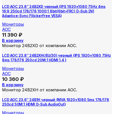
LCD AOC 23.8″ 24B2XD черный {IPS 1920×1080 75Hz 4ms
16:9 250cd 178/178 1000:1 8bit(6bit+FRC) D-Sub DVI
Adaptice-Sync FllickerFree VESA}
Мониторы
AOC
11 390
₽
В корзину
Монитор 24B2XD от компании AOC.
LCD AOC 23.8″ 24B2XH(/EU/30) черный {IPS 1920×1080 75Hz
8ms 178/178 250cd 20M:1 HDMI 1.4 }
Мониторы
AOC
10 360
₽
В корзину
Монитор 24B2XH от компании AOC.
LCD AOC 23.6″ 24B1H черный {MVA 1920×1080 5ms 178/178
250cd 50M:1 HDMI D-Sub AudioOut}
Мониторы