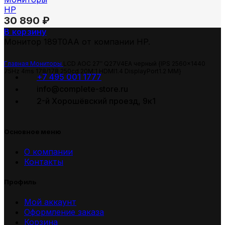
HP
30 890
₽
В корзину
Монитор 189T0AA от компании HP.
Главная
Мониторы
LCD AOC 27″ Q27V4EA черный {IPS 2560×1440
75Hz 4ms 178/178 250cd 20M:1 HDMI1.4 DisplayPort1.2 MM}
+7 495 001 1777
info@complete-store.ru
2-й Хорошёвский проезд, 9к1
Основное меню
О компании
Контакты
Профиль
Мой аккаунт
Оформление заказа
Корзина