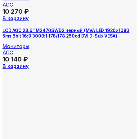
AOC
10 270
₽
В корзину
LCD AOC 23.6″ M2470SWD2 черный {MVA LED 1920×1080
5ms 8bit 16:9 3000:1 178/178 250cd DVI D-Sub VESA}
Мониторы
AOC
10 140
₽
В корзину