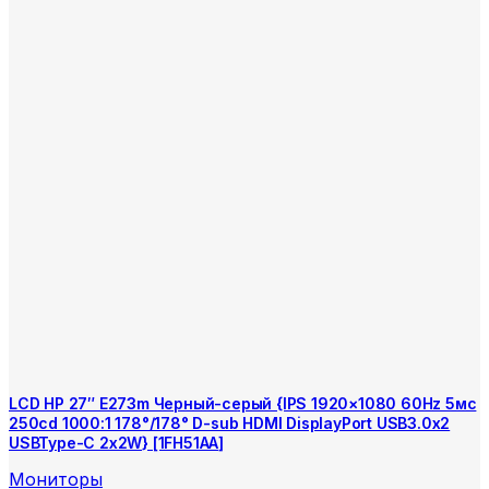
LCD HP 27″ E273m Черный-серый {IPS 1920×1080 60Hz 5мс
250cd 1000:1 178°/178° D-sub HDMI DisplayPort USB3.0x2
USBType-C 2x2W} [1FH51AA]
Мониторы