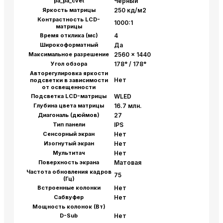
pa_pa_cvet
Чёрный
Яркость матрицы
250 кд/м2
Контрастность LCD-
1000:1
матрицы
Время отклика (мс)
4
Широкоформатный
Да
Максимальное разрешение
2560 x 1440
Угол обзора
178° / 178°
Авторегулировка яркости
Нет
подсветки в зависимости
от освещенности
Подсветка LCD-матрицы
WLED
Глубина цвета матрицы
16.7 млн.
Диагональ (дюймов)
27
Тип панели
IPS
Сенсорный экран
Нет
Изогнутый экран
Нет
Мультитач
Нет
Поверхность экрана
Матовая
Частота обновления кадров
75
(Гц)
Встроенные колонки
Нет
Сабвуфер
Нет
Мощность колонок (Вт)
D-Sub
Нет