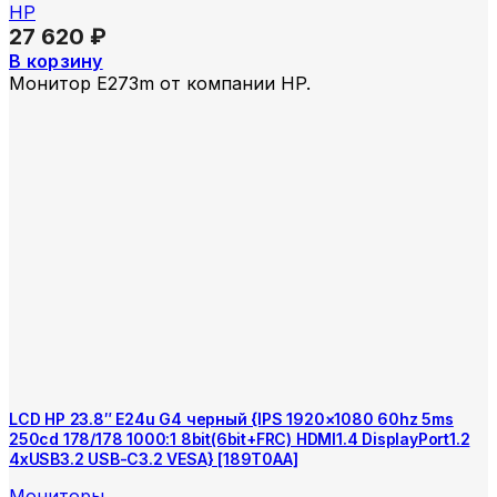
HP
27 620
₽
В корзину
Монитор E273m от компании HP.
LCD HP 23.8″ E24u G4 черный {IPS 1920×1080 60hz 5ms
250cd 178/178 1000:1 8bit(6bit+FRC) HDMI1.4 DisplayPort1.2
4xUSB3.2 USB-C3.2 VESA} [189T0AA]
Мониторы