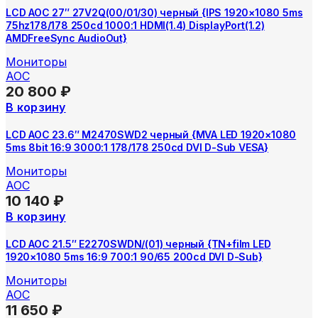
LCD AOC 27″ 27V2Q(00/01/30) черный {IPS 1920×1080 5ms
75hz178/178 250cd 1000:1 HDMI(1.4) DisplayPort(1.2)
AMDFreeSync AudioOut}
Мониторы
AOC
20 800
₽
В корзину
LCD AOC 23.6″ M2470SWD2 черный {MVA LED 1920×1080
5ms 8bit 16:9 3000:1 178/178 250cd DVI D-Sub VESA}
Мониторы
AOC
10 140
₽
В корзину
LCD AOC 21.5″ E2270SWDN/(01) черный {TN+film LED
1920×1080 5ms 16:9 700:1 90/65 200cd DVI D-Sub}
Мониторы
AOC
11 650
₽