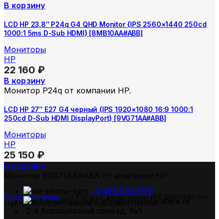
В корзину
LCD HP 23.8″ P24q G4 QHD Monitor {IPS 2560×1440 250cd
1000:1 5ms D-Sub HDMI} [8MB10AA#ABB]
Мониторы
HP
22 160
₽
В корзину
Монитор P24q от компании HP.
LCD HP 27″ E27 G4 черный {IPS 1920×1080 16:9 1000:1
250cd D-Sub HDMI DisplayPort} [9VG71AA#ABB]
Мониторы
HP
25 150
₽
В корзину
Монитор 9VG71AA#ABB от компании HP.
+7 495 001 1777
Главная
Мониторы
LCD AOC 23.8″ 24E1Q черный {IPS 1920×1080 5ms
info@complete-store.ru
178/178 250cd 20M:1 HDMI(1.4) DisplayPort(1.2) 2x2W}
2-й Хорошёвский проезд, 9к1