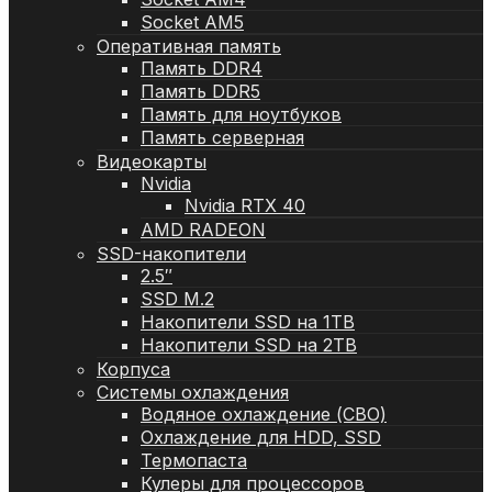
Socket AM5
Оперативная память
Память DDR4
Память DDR5
Память для ноутбуков
Память серверная
Видеокарты
Nvidia
Nvidia RTX 40
AMD RADEON
SSD-накопители
2.5″
SSD M.2
Накопители SSD на 1TB
Накопители SSD на 2TB
Корпуса
Системы охлаждения
Водяное охлаждение (СВО)
Охлаждение для HDD, SSD
Термопаста
Кулеры для процессоров