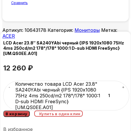
Сравнить
Артикул:
10643178
Категория:
Мониторы
Метка:
ACER
LCD Acer 23.8″ SA240YAbi черный {IPS 1920х1080 75Hz
4ms 250cd/m2 178°/178° 1000:1 D-sub HDMI FreeSync}
[UM.QS0EE.A01]
12 260
₽
Количество товара LCD Acer 23.8"
SA240YAbi черный {IPS 1920х1080
75Hz 4ms 250cd/m2 178°/178° 1000:1
D-sub HDMI FreeSync}
[UM.QS0EE.A01]
В корзину
Купить в один клик
В избранное