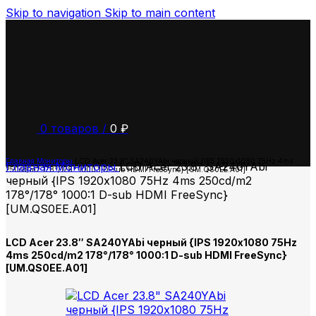
Skip to navigation
Skip to main content
0
товаров
/
0
₽
Главная
Мониторы
LCD Acer 23.8″ SA240YAbi черный {IPS 1920х1080 75Hz 4ms
Главная
Мониторы
LCD Acer 23.8″ SA240YAbi
250cd/m2 178°/178° 1000:1 D-sub HDMI FreeSync} [UM.QS0EE.A01]
черный {IPS 1920х1080 75Hz 4ms 250cd/m2
178°/178° 1000:1 D-sub HDMI FreeSync}
[UM.QS0EE.A01]
LCD Acer 23.8″ SA240YAbi черный {IPS 1920х1080 75Hz
4ms 250cd/m2 178°/178° 1000:1 D-sub HDMI FreeSync}
[UM.QS0EE.A01]