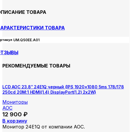
ОПИСАНИЕ ТОВАРА
АРАКТЕРИСТИКИ ТОВАРА
ртикул
UM.QS0EE.A01
ОТЗЫВЫ
РЕКОМЕНДУЕМЫЕ ТОВАРЫ
LCD AOC 23.8″ 24E1Q черный {IPS 1920×1080 5ms 178/178
250cd 20M:1 HDMI(1.4) DisplayPort(1.2) 2x2W}
Мониторы
AOC
12 900
₽
В корзину
Монитор 24E1Q от компании AOC.