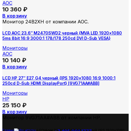
AOC
10 360
₽
В корзину
Монитор 24B2XH от компании AOC.
LCD AOC 23.6″ M2470SWD2 черный {MVA LED 1920×1080
5ms 8bit 16:9 3000:1 178/178 250cd DVI D-Sub VESA}
Мониторы
AOC
10 140
₽
В корзину
LCD HP 27″ E27 G4 черный {IPS 1920×1080 16:9 1000:1
250cd D-Sub HDMI DisplayPort} [9VG71AA#ABB]
Мониторы
HP
25 150
₽
В корзину
Монитор 9VG71AA#ABB от компании HP.
Главная
Мониторы
LCD Acer 23.8″ SA240YAbi черный {IPS 1920х1080