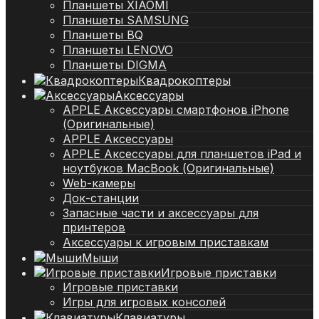
Планшеты XIAOMI
Планшеты SAMSUNG
Планшеты BQ
Планшеты LENOVO
Планшеты DIGMA
Квадрокоптеры
Аксессуары
APPLE Аксессуары смартфонов iPhone
(Оригинальные)
APPLE Аксессуары
APPLE Аксессуары для планшетов iPad и
ноутбуков MacBook (Оригинальные)
Web-камеры
Док-станции
Запасные части и аксессуары для
принтеров
Аксессуары к игровым приставкам
Мыши
Игровые приставки
Игровые приставки
Игры для игровых консолей
Клавиатуры