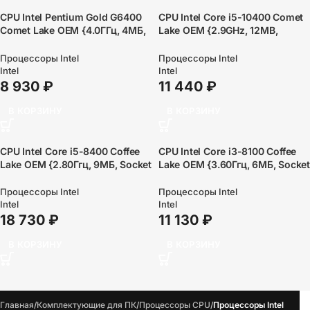
CPU Intel Pentium Gold G6400
CPU Intel Core i5-10400 Comet
Comet Lake OEM {4.0ГГц, 4МБ,
Lake OEM {2.9GHz, 12MB,
Socket1200}
LGA1200
CM8070104282718/CM8070104
Процессоры Intel
Процессоры Intel
290715SRH3C}
Intel
Intel
8 930
₽
11 440
₽
В КОРЗИНУ
В КОРЗИНУ
CPU Intel Core i5-8400 Coffee
CPU Intel Core i3-8100 Coffee
Lake OEM {2.80Ггц, 9МБ, Socket
Lake OEM {3.60Ггц, 6МБ, Socke
1151}
1151}
Процессоры Intel
Процессоры Intel
Intel
Intel
18 730
₽
11 130
₽
В КОРЗИНУ
В КОРЗИНУ
Главная
Комплектующие для ПК
Процессоры CPU
Процессоры Intel