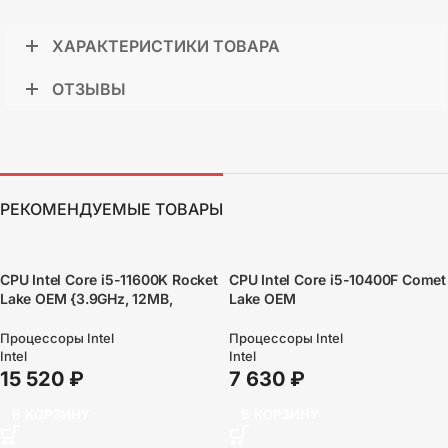
ХАРАКТЕРИСТИКИ ТОВАРА
ОТЗЫВЫ
РЕКОМЕНДУЕМЫЕ ТОВАРЫ
CPU Intel Core i5-11600K Rocket
CPU Intel Core i5-10400F Comet
Lake OEM {3.9GHz, 12MB,
Lake OEM
LGA1200}
{CM8070104282719SRH79/CM8
070104290716}
Процессоры Intel
Процессоры Intel
Intel
Intel
15 520
₽
7 630
₽
В КОРЗИНУ
В КОРЗИНУ