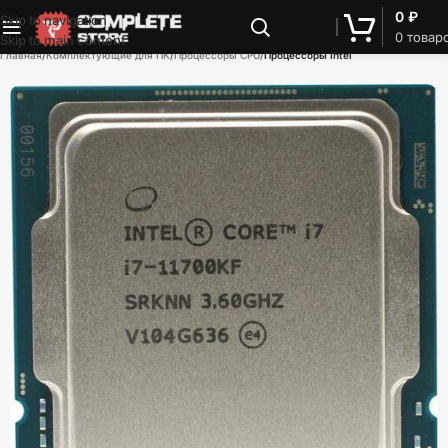
0
₽
Skip to navigation
0
товар
Skip to main content
Главная
Комплектующие для ПК
Процессоры CPU
Процессоры Intel