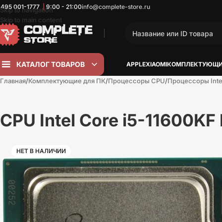
 495
001-1777
|
9:00 - 21:00
info@complete-store.ru
Skip to navigation
Skip to main content
КАТАЛОГ ТОВАРОВ
APPLE
XIAOMI
КОМПЛЕКТУЮЩИ
Главная
Комплектующие для ПК
Процессоры CPU
Процессоры Inte
CPU Intel Core i5-11600KF
НЕТ В НАЛИЧИИ