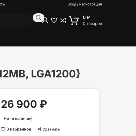
кты
Вход / Регистрация
0
₽
0
товаров
 12MB, LGA1200}
26 900
₽
Нет в наличии
В избранное
Сравнить