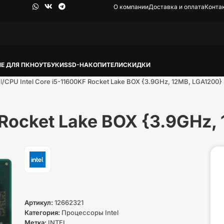
О компании
Доставка и оплата
Конта
Е ДЛЯ ПК
НОУТБУКИ
SSD-НАКОПИТЕЛИ
СКИДКИ
l
CPU Intel Core i5-11600KF Rocket Lake BOX {3.9GHz, 12MB, LGA1200}
 Rocket Lake BOX {3.9GHz,
Артикул:
12662321
Категория:
Процессоры Intel
Метка:
INTEL