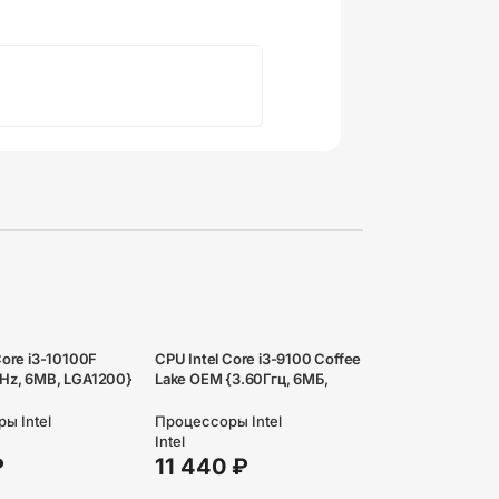
Core i3-10100F
CPU Intel Core i3-9100 Coffee
Hz, 6MB, LGA1200}
Lake OEM {3.60Ггц, 6МБ,
Socket 1151v2}
ы Intel
Процессоры Intel
Intel
₽
11 440
₽