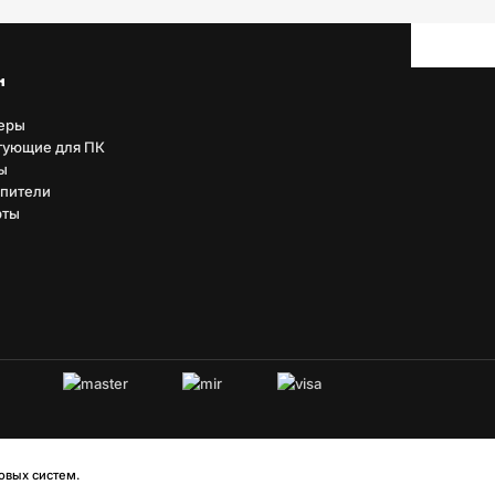
н
еры
тующие для ПК
ы
пители
рты
овых систем.