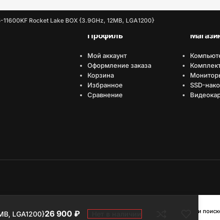
i5-11600KF Rocket Lake BOX {3.9GHz, 12MB, LGA1200}
Профиль
Магази
Мой аккаунт
Компьют
Оформление заказа
Комплек
Корзина
Монитор
Избранное
SSD-нако
Сравнение
Видеока
имизировано Серафинит - Акселератор
ает высокую скорость сайта, чтобы быть привлекательным для людей и поиск
26 900
₽
Нет в наличии
2MB, LGA1200}