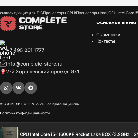
омплектующие для ПК
Процессоры CPU
Процессоры Intel
CPU Intel Core 
Основное меню
О компании
Контакты
+7 495 001 1777
info@complete-store.ru
2-й Хорошёвский проезд, 9к1
© «КОМПЛИТ СТОР» 2024. Все права защищены
Политика конфиденциальности
Опт
Включ
CPU Intel Core i5-11600KF Rocket Lake BOX {3.9GHz, 1