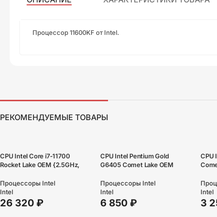
Процессор 11600KF от Intel.
РЕКОМЕНДУЕМЫЕ ТОВАРЫ
CPU Intel Core i7-11700
CPU Intel Pentium Gold
CPU I
Rocket Lake OEM {2.5GHz,
G6405 Comet Lake OEM
Come
16MB, LGA1200}
{4.1ГГц, 4МБ, Socket1200}
Проц
Процессоры Intel
Процессоры Intel
Intel
Intel
Intel
3 
26 320
₽
6 850
₽