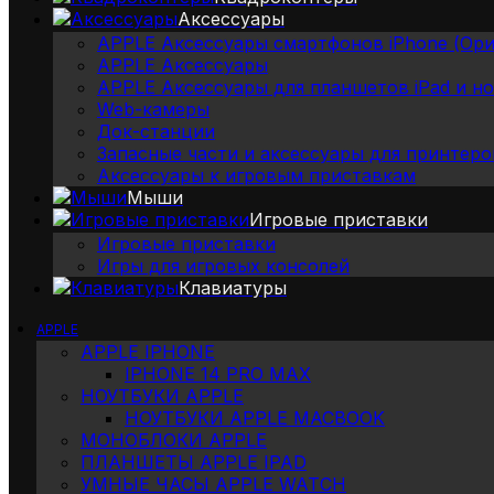
Аксессуары
APPLE Аксессуары смартфонов iPhone (Ори
APPLE Аксессуары
APPLE Аксессуары для планшетов iPad и н
Web-камеры
Док-станции
Запасные части и аксессуары для принтеро
Аксессуары к игровым приставкам
Мыши
Игровые приставки
Игровые приставки
Игры для игровых консолей
Клавиатуры
APPLE
APPLE IPHONE
IPHONE 14 PRO MAX
НОУТБУКИ APPLE
НОУТБУКИ APPLE MACBOOK
МОНОБЛОКИ APPLE
ПЛАНШЕТЫ APPLE IPAD
УМНЫЕ ЧАСЫ APPLE WATCH