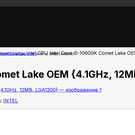
оцессоры Intel
CPU Intel Core i5-10600K Comet Lake O
10600K Comet Lake OEM {4.1GHz, 12MB, LGA1200}
Comet Lake OEM {4.1GHz, 12M
:
INTEL