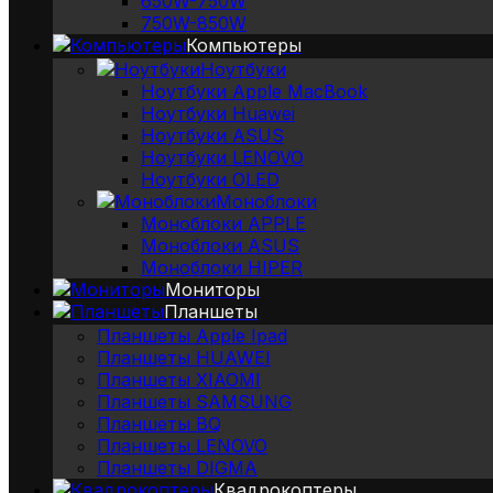
650W-750W
750W-850W
Компьютеры
Ноутбуки
Ноутбуки Apple MacBook
Ноутбуки Huawei
Ноутбуки ASUS
Ноутбуки LENOVO
Ноутбуки OLED
Моноблоки
Моноблоки APPLE
Моноблоки ASUS
Моноблоки HIPER
Мониторы
Планшеты
Планшеты Apple Ipad
Планшеты HUAWEI
Планшеты XIAOMI
Планшеты SAMSUNG
Планшеты BQ
Планшеты LENOVO
Планшеты DIGMA
Квадрокоптеры