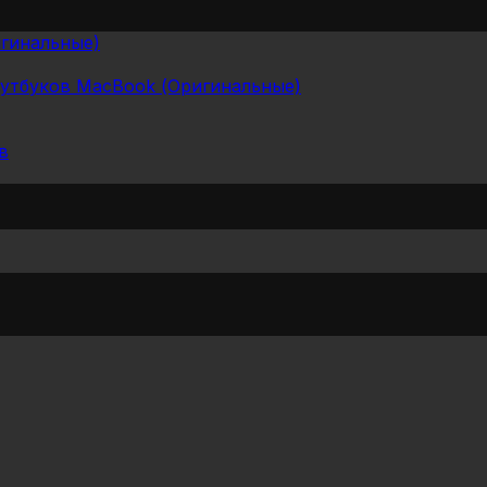
гинальные)
оутбуков MacBook (Оригинальные)
в