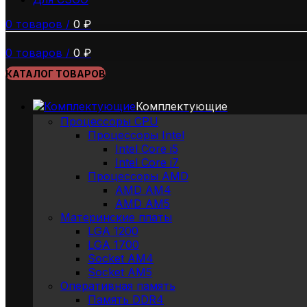
0
товаров
/
0
₽
0
товаров
/
0
₽
КАТАЛОГ ТОВАРОВ
Комплектующие
Процессоры CPU
Процессоры Intel
Intel Core i5
Intel Core i7
Процессоры AMD
AMD AM4
AMD AM5
Материнские платы
LGA 1200
LGA 1700
Socket AM4
Socket AM5
Оперативная память
Память DDR4