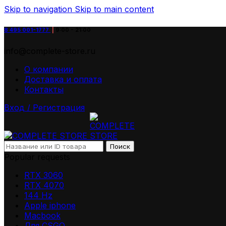
Skip to navigation
Skip to main content
8 495
001-1777
|
9:00 - 21:00
info@complete-store.ru
О компании
Доставка и оплата
Контакты
Вход / Регистрация
Поиск
Popular requests
RTX 3060
RTX 4070
144 Hz
Apple iphone
Macbook
Для СSGO