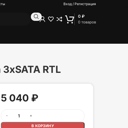
кты
Вход / Регистрация
0
₽
0
товаров
n 3xSATA RTL
5 040
₽
В КОРЗИНУ