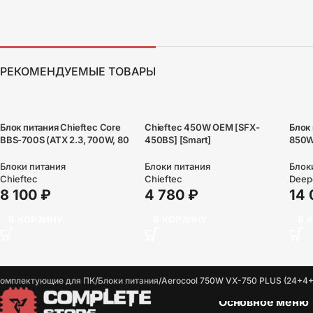
РЕКОМЕНДУЕМЫЕ ТОВАРЫ
Блок питания Chieftec Core
Chieftec 450W OEM [SFX-
Блок
BBS-700S (ATX 2.3, 700W, 80
450BS] [Smart]
850W
PLUS GOLD, Active PFC,
24+2
120mm fan) Retail
fan 
Блоки питания
Блоки питания
Блок
Chieftec
Chieftec
Deep
4 780
₽
8 100
₽
14
В КОРЗИНУ
В КОРЗИНУ
В 
омплектующие для ПК
Блоки питания
Aerocool 750W VX-750 PLUS (24+4+
Основное меню