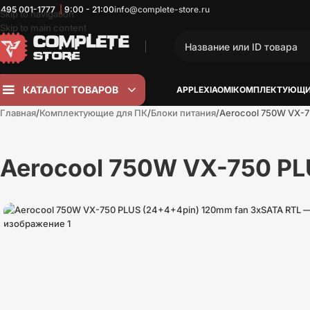
 495
001-1777
|
9:00 - 21:00
info@complete-store.ru
Skip to navigation
Skip to main content
КАТАЛОГ ТОВАРОВ
APPLE
XIAOMI
КОМПЛЕКТУЮЩИ
Главная
Комплектующие для ПК
Блоки питания
Aerocool 750W VX-7
Aerocool 750W VX-750 PL