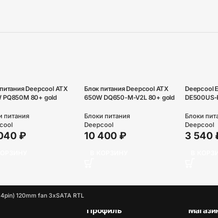
 питания Deepcool ATX
Блок питания Deepcool ATX
Deepcool E
 PQ850M 80+ gold
650W DQ650-M-V2L 80+ gold
DE500US-P
x(4+4) pin APFC 120mm
(24+4+4pin) APFC 120mm
500W, PWM
10xSATA RTL
fan 8xSATA Cab Manag RTL
Black case
и питания
Блоки питания
Блоки пит
cool
Deepcool
Deepcool
 040
₽
10 400
₽
3 540
КОРЗИНУ
В КОРЗИНУ
В КОРЗ
4pin) 120mm fan 3xSATA RTL
Профиль
Магази