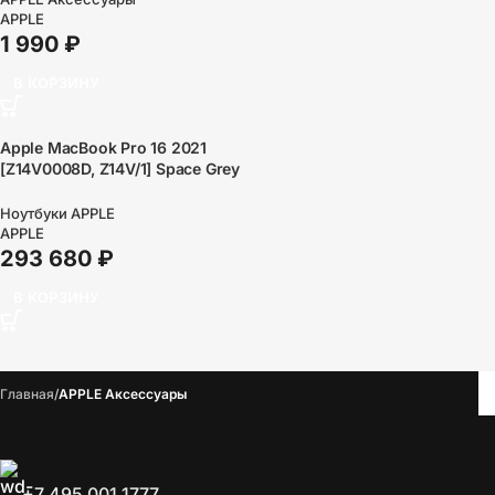
APPLE
1 990
₽
В КОРЗИНУ
Apple MacBook Pro 16 2021
[Z14V0008D, Z14V/1] Space Grey
16.2″ Liquid Retina XDR
{(3456×2234) M1 Pro chip with
Ноутбуки APPLE
10-core CPU and 16-core
APPLE
GPU/32GB/512GB SSD} (2021)
293 680
₽
(РСТ Россия)
В КОРЗИНУ
Главная
APPLE Аксессуары
+7 495 001 1777