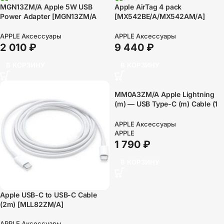
MGN13ZM/A Apple 5W USB
Apple AirTag 4 pack
Power Adapter [MGN13ZM/A
[MX542BE/A/MX542AM/A]
/MD813ZM-A]
A2187
APPLE Аксессуары
APPLE Аксессуары
2 010
₽
9 440
₽
В КОРЗИНУ
В КОРЗИНУ
MM0A3ZM/A Apple Lightning
(m) — USB Type-C (m) Cable (1
m)
APPLE Аксессуары
APPLE
1 790
₽
В КОРЗИНУ
Apple USB-C to USB-C Cable
(2m) [MLL82ZM/A]
APPLE Аксессуары