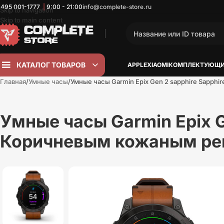
 495
001-1777
|
9:00 - 21:00
info@complete-store.ru
Skip to navigation
Skip to main content
КАТАЛОГ ТОВАРОВ
APPLE
XIAOMI
КОМПЛЕКТУЮЩИ
Главная
Умные часы
Умные часы Garmin Epix Gen 2 sapphire Sapp
Умные часы Garmin Epix G
Коричневым кожаным р