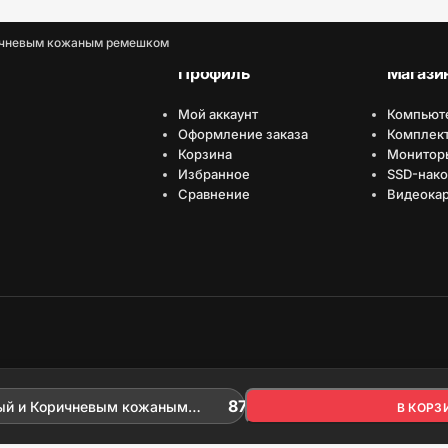
оричневым кожаным ремешком
Профиль
Магази
Мой аккаунт
Компьют
Оформление заказа
Комплек
Корзина
Монитор
Избранное
SSD-нако
Сравнение
Видеока
имизировано Серафинит - Акселератор
ает высокую скорость сайта, чтобы быть привлекательным для людей и поиск
87 615
₽
5 в наличии
рный и Коричневым кожаным
В КОРЗ