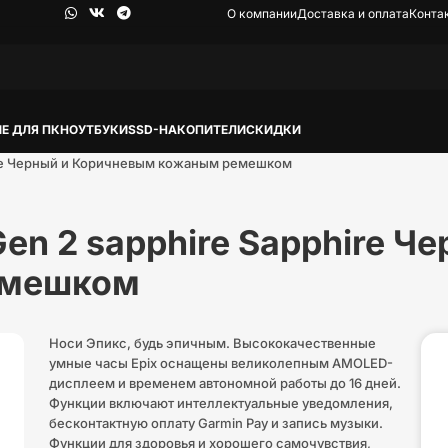
О компании
Доставка и оплата
Конта
Е ДЛЯ ПК
НОУТБУКИ
SSD-НАКОПИТЕЛИ
СКИДКИ
hire Черный и Коричневым кожаным ремешком
en 2 sapphire Sapphire Че
емешком
Носи Эпикс, будь эпичным. Высококачественные
умные часы Epix оснащены великолепным AMOLED-
дисплеем и временем автономной работы до 16 дней.
Функции включают интеллектуальные уведомления,
бесконтактную оплату Garmin Pay и запись музыки.
Функции для здоровья и хорошего самочувствия,