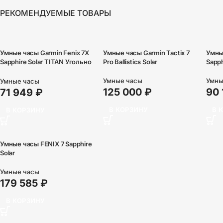
РЕКОМЕНДУЕМЫЕ ТОВАРЫ
Умные часы Garmin Fenix 7X
Умные часы Garmin Tactix 7
Умны
Sapphire Solar TITAN Угольно
Pro Ballistics Solar
Sapph
Серый DLC
Умные часы
Умны
Умные часы
125 000
₽
90
71 949
₽
В КОРЗИНУ
В 
В КОРЗИНУ
Умные часы FENIX 7 Sapphire
Solar
Умные часы
179 585
₽
В КОРЗИНУ