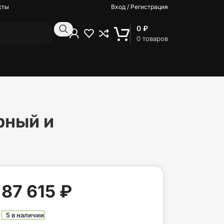
кты
Вход / Регистрация
0
₽
0
товаров
рный и
87 615
₽
5 в наличии