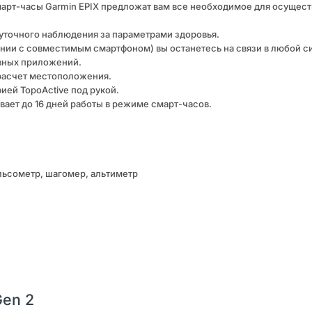
арт-часы Garmin EPIX предложат вам все необходимое для осущест
уточного наблюдения за параметрами здоровья.
ии с совместимым смартфоном) вы останетесь на связи в любой с
вных приложений.
 расчет местоположения.
ией TopoActive под рукой.
вает до 16 дней работы в режиме смарт-часов.
льсометр, шагомер, альтиметр
Gen 2