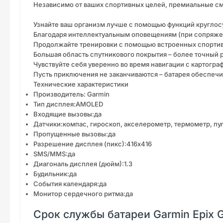
Независимо от ваших спортивных целей, премиальные см
Узнайте ваш организм лучше с помощью функций круглос
Благодаря интеллектуальным оповещениям (при сопряжен
Продолжайте тренировки с помощью встроенных спорти
Большая область спутникового покрытия – более точный
Чувствуйте себя уверенно во время навигации с картограф
Пусть приключения не заканчиваются – батарея обеспечи
Технические характеристики
Производитель: Garmin
Тип дисплея:AMOLED
Входящие вызовы:да
Датчики:компас, гироскоп, акселерометр, термометр, пу
Пропущенные вызовы:да
Разрешение дисплея (пикс):416х416
SMS/MMS:да
Диагональ дисплея (дюйм):1.3
Будильник:да
События календаря:да
Монитор сердечного ритма:да
Срок службы батареи Garmin Epix 