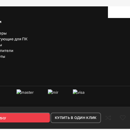
н
еры
тующие для ПК
ы
пители
рты
овых систем.
КУПИТЬ В ОДИН КЛИК
ИНУ