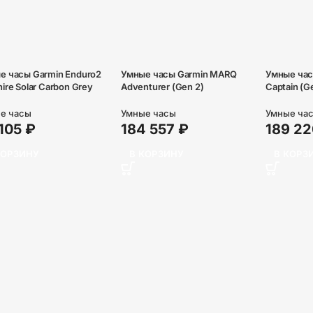
е часы Garmin Enduro2
Умные часы Garmin MARQ
Умные ча
ire Solar Carbon Grey
Adventurer (Gen 2)
Captain (G
е часы
Умные часы
Умные ча
 105
₽
184 557
₽
189 2
КОРЗИНУ
В КОРЗИНУ
В КОРЗ