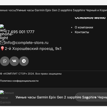
мные часы
Умные часы Garmin Epix Gen 2 sapphire Sapphire Черный и К
Основное меню
О компании
+7 495 001 1777
Контакты
info@complete-store.ru
2-й Хорошёвский проезд, 9к1
© «КОМПЛИТ СТОР» 2024. Все права защищены
Политика конфиденциальности
Опт
Включ
Умные часы Garmin Epix Gen 2 sapphire Sapphire Че
ремешком