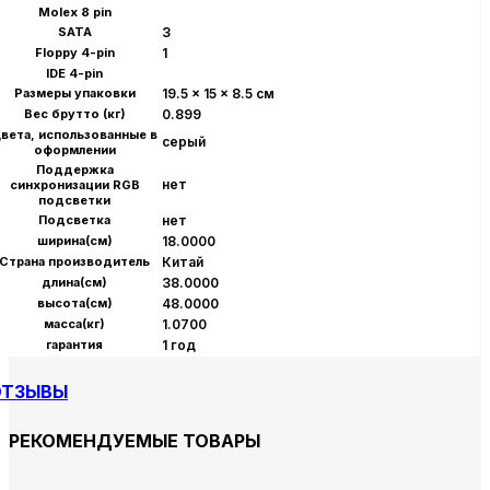
Molex 8 pin
SATA
3
Floppy 4-pin
1
IDE 4-pin
Размеры упаковки
19.5 x 15 x 8.5 см
Вес брутто (кг)
0.899
вета, использованные в
серый
оформлении
Поддержка
нет
синхронизации RGB
подсветки
Подсветка
нет
ширина(см)
18.0000
Страна производитель
Китай
длина(см)
38.0000
высота(см)
48.0000
масса(кг)
1.0700
гарантия
1 год
ОТЗЫВЫ
РЕКОМЕНДУЕМЫЕ ТОВАРЫ