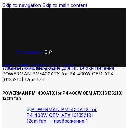
Skip to navigation
Skip to main content
0
товаров
/
0
₽
Главная
Комплектующие для ПК
Блоки питания
POWERMAN PM-400ATX for P4
Главная
Комплектующие для ПК
Блоки питания
400W OEM ATX [6135210] 12cm fan
POWERMAN PM-400ATX for P4 400W OEM ATX
[6135210] 12cm fan
POWERMAN PM-400ATX for P4 400W OEM ATX [6135210]
12cm fan