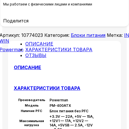
Мы работаем с физическими лицами и компаниями
Поделится
Артикул:
10774023
Категория:
Блоки питания
Метка:
I
WIN
ОПИСАНИЕ
Powerman
ХАРАКТЕРИСТИКИ ТОВАРА
ОТЗЫВЫ
ОПИСАНИЕ
ХАРАКТЕРИСТИКИ ТОВАРА
Производитель
Powerman
Модель
PM-400ATX
Наличие PFC
Блок питания без PFC
+3.3V — 22A, +5V — 15A,
+12V1 — 17A, +12V2 —
Максимальная
нагрузка
14A, +5VSB — 2.5A, -12V