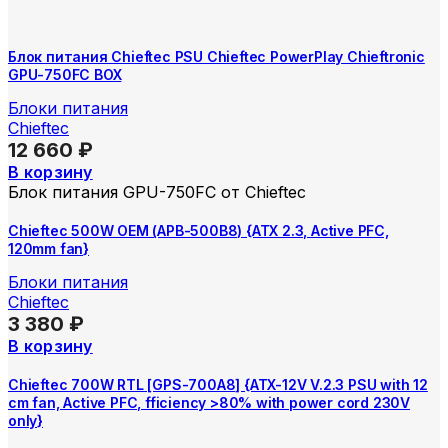
Блок питания Chieftec PSU Chieftec PowerPlay Chieftronic
GPU-750FC BOX
Блоки питания
Chieftec
12 660
₽
В корзину
Блок питания GPU-750FC от Chieftec
Chieftec 500W OEM (APB-500B8) {ATX 2.3, Active PFC,
120mm fan}
Блоки питания
Chieftec
3 380
₽
В корзину
Chieftec 700W RTL [GPS-700A8] {ATX-12V V.2.3 PSU with 12
cm fan, Active PFC, fficiency >80% with power cord 230V
only}