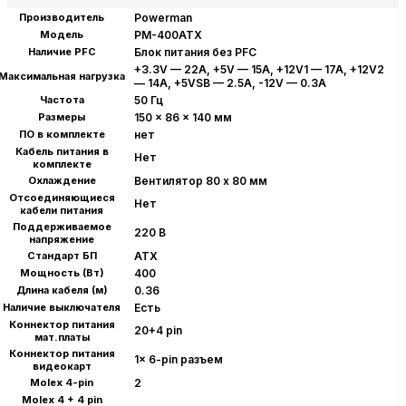
Производитель
Powerman
Модель
PM-400ATX
Наличие PFC
Блок питания без PFC
+3.3V — 22A, +5V — 15A, +12V1 — 17A, +12V2
Максимальная нагрузка
— 14A, +5VSB — 2.5A, -12V — 0.3A
Частота
50 Гц
Размеры
150 x 86 x 140 мм
ПО в комплекте
нет
Кабель питания в
Нет
комплекте
Охлаждение
Вентилятор 80 x 80 мм
Отсоединяющиеся
Нет
кабели питания
Поддерживаемое
220 В
напряжение
Стандарт БП
ATX
Мощность (Вт)
400
Длина кабеля (м)
0.36
Наличие выключателя
Есть
Коннектор питания
20+4 pin
мат.платы
Коннектор питания
1x 6-pin разъем
видеокарт
Molex 4-pin
2
Molex 4 + 4 pin