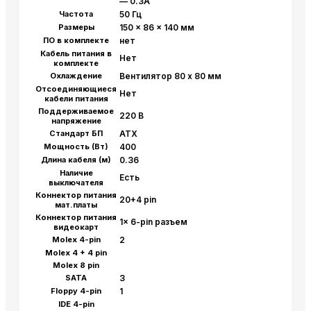
— 0.3A
Частота
50 Гц
Размеры
150 x 86 x 140 мм
ПО в комплекте
нет
Кабель питания в
Нет
комплекте
Охлаждение
Вентилятор 80 x 80 мм
Отсоединяющиеся
Нет
кабели питания
Поддерживаемое
220 В
напряжение
Стандарт БП
ATX
Мощность (Вт)
400
Длина кабеля (м)
0.36
Наличие
Есть
выключателя
Коннектор питания
20+4 pin
мат.платы
Коннектор питания
1x 6-pin разъем
видеокарт
Molex 4-pin
2
Molex 4 + 4 pin
Molex 8 pin
SATA
3
Floppy 4-pin
1
IDE 4-pin