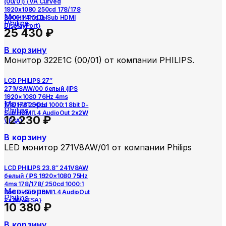
(00/01) {VA Curved
1920х1080 250cd 178/178
Мониторы
3000:1 4ms D-Sub HDMI
Philips
DisplayPort}
25 430
₽
В корзину
Монитор 322E1C (00/01) от компании PHILIPS.
LCD PHILIPS 27″
271V8AW/00 белый {IPS
1920×1080 76Hz 4ms
Мониторы
178/178 250cd 1000:1 8bit D-
Philips
Sub HDMI1.4 AudioOut 2x2W
12 230
₽
VESA}
В корзину
LED монитор 271V8AW/01 от компании Philips
LCD PHILIPS 23.8″ 241V8AW
белый {IPS 1920×1080 75Hz
4ms 178/178/ 250cd 1000:1
Мониторы
8bit D-Sub HDMI1.4 AudioOut
Philips
2x2W VESA}
10 380
₽
В корзину