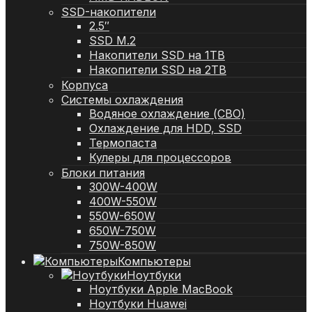
SSD-накопители
2.5″
SSD M.2
Накопители SSD на 1TB
Накопители SSD на 2TB
Корпуса
Системы охлаждения
Водяное охлаждение (СВО)
Охлаждение для HDD, SSD
Термопаста
Кулеры для процессоров
Блоки питания
300W-400W
400W-550W
550W-650W
650W-750W
750W-850W
Компьютеры
Ноутбуки
Ноутбуки Apple MacBook
Ноутбуки Huawei