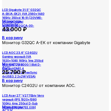
LCD Gigabyte 31.5″ G32QC
A-EK(A-EK2) {VA 2560×1440
165Hz 350cd 16:9} [20VM0-
Мониторы
GG32QCABA-
Gigabyte
1EUR/9DGG2QCA-00-
43 000
₽
2ABEK]
В корзину
Монитор G32QC A-EK от компании Gigabyte
LCD AOC 23.6″ C24G2U
Gaming черный {VA
1920×1080 165Hz 1ms 250cd
Мониторы
16:9 178/178 3000:1 8bit D-
AOC
Sub 2xHDMI1.4
25 790
₽
DisplayPort1.2 FreeSync
4xUSB3.2 2x2W VESA}
В корзину
Монитор C24G2U от компании AOC.
LCD Acer 27″ V277Ebiv Vero
черный {IPS 1920×1080
100Hz 4ms 250cd D-Sub
Мониторы
HDMI} [UM.HV7EE.E09]
ACER