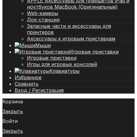
APPLE Аксессуары для планшетов iPad и
ноутбуков MacBook (Оригинальные)
Web-камеры
Док-станции
Запасные части и аксессуары для
принтеров
Аксессуары к игровым приставкам
Мыши
Игровые приставки
Игровые приставки
Игры для игровых консолей
Клавиатуры
Избранное
Сравнить
Вход / Регистрация
Корзина
Закрыть
Войти
Закрыть