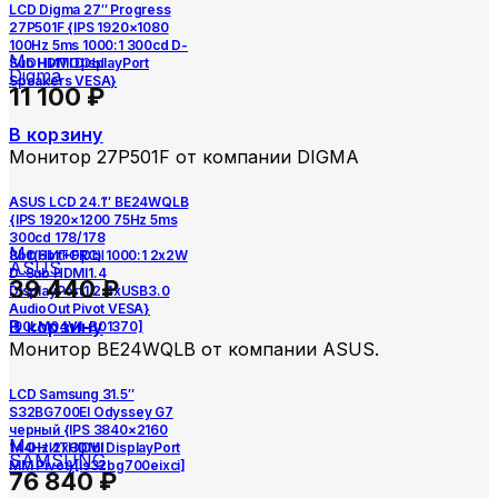
LCD Digma 27″ Progress
27P501F {IPS 1920×1080
100Hz 5ms 1000:1 300cd D-
Мониторы
Sub HDMI DisplayPort
Digma
Speakers VESA}
11 100
₽
В корзину
Монитор 27P501F от компании DIGMA
ASUS LCD 24.1″ BE24WQLB
{IPS 1920×1200 75Hz 5ms
300cd 178/178
Мониторы
8bit(6bit+FRC) 1000:1 2x2W
ASUS
D-Sub HDMI1.4
39 440
₽
DisplayPort1.2 4xUSB3.0
AudioOut Pivot VESA}
В корзину
[90LM04V1-B01370]
Монитор BE24WQLB от компании ASUS.
LCD Samsung 31.5″
S32BG700EI Odyssey G7
черный {IPS 3840×2160
Мониторы
144Hz 2xHDMI DisplayPort
SAMSUNG
MM Pivot}[ls32bg700eixci]
76 840
₽