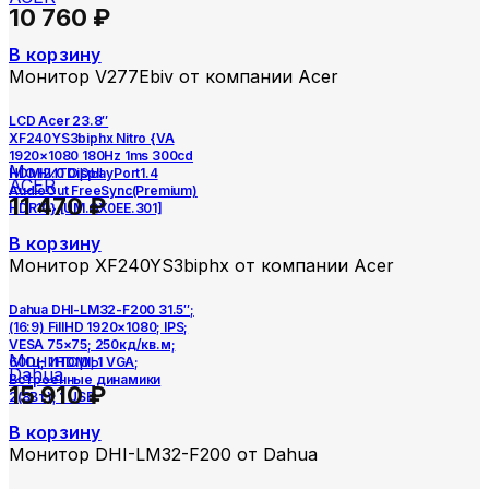
10 760
₽
В корзину
Монитор V277Ebiv от компании Acer
LCD Acer 23.8″
XF240YS3biphx Nitro {VA
1920×1080 180Hz 1ms 300cd
Мониторы
HDMI2.0 DisplayPort1.4
ACER
AudioOut FreeSync(Premium)
11 470
₽
HDR10} [UM.QX0EE.301]
В корзину
Монитор XF240YS3biphx от компании Acer
Dahua DHI-LM32-F200 31.5″;
(16:9) FillHD 1920×1080; IPS;
VESA 75×75; 250кд/кв.м;
Мониторы
60Гц; 1 HDMI; 1 VGA;
Dahua
Встроенные динамики
15 910
₽
2(8Вт); 1 USB
В корзину
Монитор DHI-LM32-F200 от Dahua