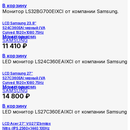
В корзину
Монитор LS32BG700EIXCI от компании Samsung.
LCD Samsung 23.8″
S24C360EAI черный {VA
Curved 1920×1080 75Hz
Мониторы
250cd D-Sub HDMI}
SAMSUNG
11 410
₽
В корзину
LED монитор LS24C360EAIXCI от компании Samsung
LCD Samsung 27″
S27C360EAI черный {VA
Curved 1920×1080 75Hz
Мониторы
250cd D-Sub HDMI}
SAMSUNG
14 800
₽
В корзину
LED монитор LS27C360EAIXCI от компании Samsung
LCD Acer 27″ VG271Zbmiipx
Nitro {IPS 2560×1440 100Hz