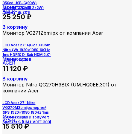
350cd USB-C(90W)
Мониторы
4xUSB3.2 RJ-45 2x2W}
ACER
[UM.HV1EE.Z01]
25 250
₽
В корзину
Монитор VG271Zbmiipx от компании Acer
LCD Acer 27″ QG270H3bix
Nitro {VA 1920×1080 100Hz
1ms HDR10 D-Sub HDMI2.0}
Мониторы
[UM.HQ0EE.301]
ACER
11 120
₽
В корзину
Монитор Nitro QG270H3BIX (UM.HQ0EE.301) от
компании Acer
LCD Acer 27″ Nitro
VG270M3bmiipx черный
{IPS 1920×1080 180Hz 1ms
Мониторы
250cd 2xHDMI DisplayPort
ACER
Speakers} [UM.HV0EE.303]
15 510
₽