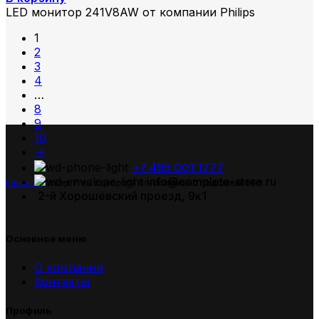
LED монитор 241V8AW от компании Philips
1
2
3
4
…
8
9
10
→
+7 495 001 1777
info@complete-store.ru
Главная
Товар Углы поворота относительно подставки
Нет
2-й Хорошёвский проезд, 9к1
Основное меню
О компании
Контакты
Профиль