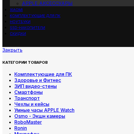
APPLE АКСЕССУАРЫ
XIAOMI
КОМПЛЕКТУЮЩИЕ ДЛЯ ПК
НОУТБУКИ
SSD-НАКОПИТЕЛИ
СКИДКИ
Закрыть
КАТЕГОРИИ ТОВАРОВ
Комплектующие для ПК
Здоровье и Фитнес
ЗИП видео-стены
Смартфоны
Транспорт
Чехлы и кейсы
Умные часы APPLE Watch
Osmo - Экшн камеры
RoboMaster
Ronin
Микрофон