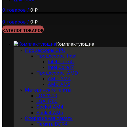
0
товаров
/
0
₽
0
товаров
/
0
₽
КАТАЛОГ ТОВАРОВ
Комплектующие
Процессоры CPU
Процессоры Intel
Intel Core i5
Intel Core i7
Процессоры AMD
AMD AM4
AMD AM5
Материнские платы
LGA 1200
LGA 1700
Socket AM4
Socket AM5
Оперативная память
Память DDR4