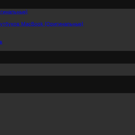
гинальные)
оутбуков MacBook (Оригинальные)
в