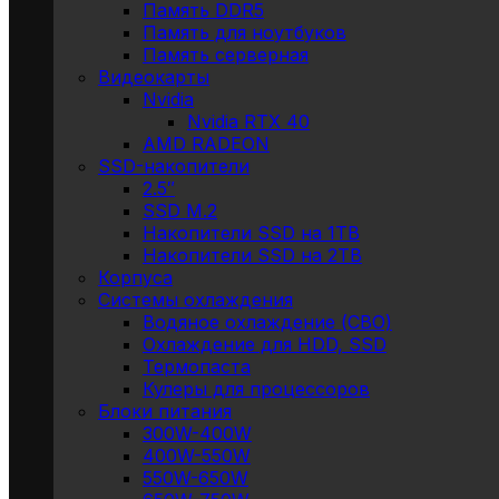
Память DDR5
Память для ноутбуков
Память серверная
Видеокарты
Nvidia
Nvidia RTX 40
AMD RADEON
SSD-накопители
2.5″
SSD M.2
Накопители SSD на 1TB
Накопители SSD на 2TB
Корпуса
Системы охлаждения
Водяное охлаждение (СВО)
Охлаждение для HDD, SSD
Термопаста
Кулеры для процессоров
Блоки питания
300W-400W
400W-550W
550W-650W