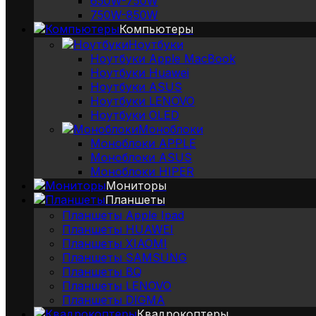
650W-750W
750W-850W
Компьютеры
Ноутбуки
Ноутбуки Apple MacBook
Ноутбуки Huawei
Ноутбуки ASUS
Ноутбуки LENOVO
Ноутбуки OLED
Моноблоки
Моноблоки APPLE
Моноблоки ASUS
Моноблоки HIPER
Мониторы
Планшеты
Планшеты Apple Ipad
Планшеты HUAWEI
Планшеты XIAOMI
Планшеты SAMSUNG
Планшеты BQ
Планшеты LENOVO
Планшеты DIGMA
Квадрокоптеры