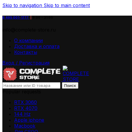
Skip to navigation
Skip to main content
8 495
001-1777
|
9:00 - 21:00
info@complete-store.ru
О компании
Доставка и оплата
Контакты
Вход / Регистрация
Поиск
Popular requests
RTX 3060
RTX 4070
144 Hz
Apple iphone
Macbook
Для СSGO