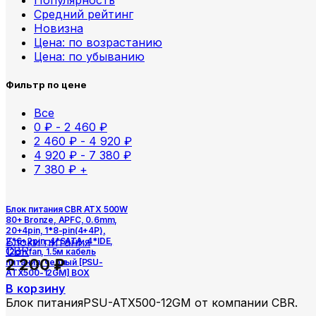
Популярность
Средний рейтинг
Новизна
Цена: по возрастанию
Цена: по убыванию
Фильтр по цене
Все
0
₽
-
2 460
₽
2 460
₽
-
4 920
₽
4 920
₽
-
7 380
₽
7 380
₽
+
Блок питания CBR ATX 500W
80+ Bronze, APFC, 0.6mm,
20+4pin, 1*8-pin(4+4P),
Блоки питания
2*6+2pin, 4*SATA, 4*IDE,
CBR
12cm fan, 1.5м кабель
2 200
₽
питания, черный [PSU-
ATX500-12GM] BOX
В корзину
Блок питанияPSU-ATX500-12GM от компании CBR.