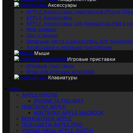
Аксессуары
APPLE Аксессуары смартфонов iPhone (Ори
APPLE Аксессуары
APPLE Аксессуары для планшетов iPad и н
Web-камеры
Док-станции
Запасные части и аксессуары для принтеро
Аксессуары к игровым приставкам
Мыши
Игровые приставки
Игровые приставки
Игры для игровых консолей
Клавиатуры
APPLE
APPLE IPHONE
IPHONE 14 PRO MAX
НОУТБУКИ APPLE
НОУТБУКИ APPLE MACBOOK
МОНОБЛОКИ APPLE
ПЛАНШЕТЫ APPLE IPAD
УМНЫЕ ЧАСЫ APPLE WATCH