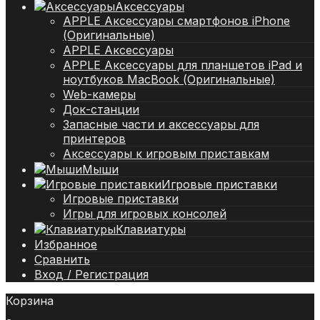
Аксессуары
APPLE Аксессуары смартфонов iPhone
(Оригинальные)
APPLE Аксессуары
APPLE Аксессуары для планшетов iPad и
ноутбуков MacBook (Оригинальные)
Web-камеры
Док-станции
Запасные части и аксессуары для
принтеров
Аксессуары к игровым приставкам
Мыши
Игровые приставки
Игровые приставки
Игры для игровых консолей
Клавиатуры
Избранное
Сравнить
Вход / Регистрация
Корзина