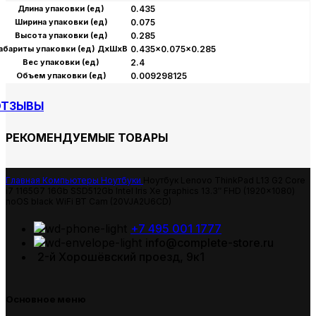
Длина упаковки (ед)
0.435
Ширина упаковки (ед)
0.075
Высота упаковки (ед)
0.285
абариты упаковки (ед) ДхШхВ
0.435×0.075×0.285
Вес упаковки (ед)
2.4
Объем упаковки (ед)
0.009298125
ОТЗЫВЫ
РЕКОМЕНДУЕМЫЕ ТОВАРЫ
Главная
Компьютеры
Ноутбуки
Ноутбук Lenovo ThinkPad L13 G2 Core
i7 1165G7 16Gb SSD512Gb Intel Iris Xe graphics 13.3″ FHD (1920×1080)
noOS black WiFi BT Cam (20VJA2U6CD)
+7 495 001 1777
info@complete-store.ru
2-й Хорошёвский проезд, 9к1
Основное меню