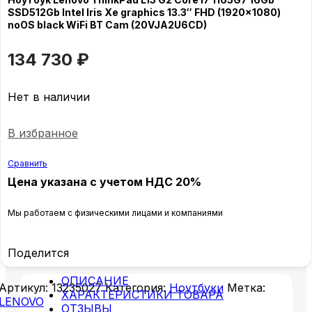
SSD512Gb Intel Iris Xe graphics 13.3″ FHD (1920×1080)
noOS black WiFi BT Cam (20VJA2U6CD)
134 730
₽
Нет в наличии
В избранное
Сравнить
Цена указана с учетом НДС 20%
Мы работаем с физическими лицами и компаниями
Поделится
ОПИСАНИЕ
Артикул:
13235027
Категория:
Ноутбуки
Метка:
ХАРАКТЕРИСТИКИ ТОВАРА
LENOVO
ОТЗЫВЫ