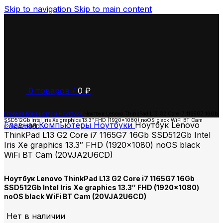
Skip to navigation
Skip to main content
0
товаров
/
0
₽
Главная
Компьютеры
Ноутбуки
Ноутбук Lenovo ThinkPad L13 G2 Core i7 1165G7 16Gb
SSD512Gb Intel Iris Xe graphics 13.3″ FHD (1920×1080) noOS black WiFi BT Cam
Главная
Компьютеры
Ноутбуки
Ноутбук Lenovo
(20VJA2U6CD)
ThinkPad L13 G2 Core i7 1165G7 16Gb SSD512Gb Intel
Iris Xe graphics 13.3″ FHD (1920×1080) noOS black
WiFi BT Cam (20VJA2U6CD)
Ноутбук Lenovo ThinkPad L13 G2 Core i7 1165G7 16Gb
SSD512Gb Intel Iris Xe graphics 13.3″ FHD (1920×1080)
noOS black WiFi BT Cam (20VJA2U6CD)
Нет в наличии